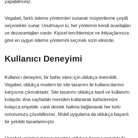
yapabilirsiniz.
Vegabet, farklı ödeme yöntemleri sunarak müşterilerine çeşitli
seçenekler sunar. Unutmayın ki, her yöntemin kendi avantajları
ve dezavantajları vardır. Kişisel tercihlerinize ve ihtiyaçlarınıza
göre en uygun ödeme yöntemini seçmek sizin elinizde.
Kullanıcı Deneyimi
Kullanıcı deneyimi, bir bahis sitesi için oldukça önemlidir.
Vegabet, oldukça modern bir site tasarımı ile kullanıcılarının
karşısına çıkmaktadır. Site tasarımı oldukça basit ve kullanımı
kolaydır. Ana sayfadaki menüleri kullanarak bahislerinize
kolayca erişebilir, canlı destek hattına bağlanarak her türlü
sorununuzu çözebilirsiniz. Mobil uygulama da oldukça başarılı
bir şekilde tasarlanmıştır.