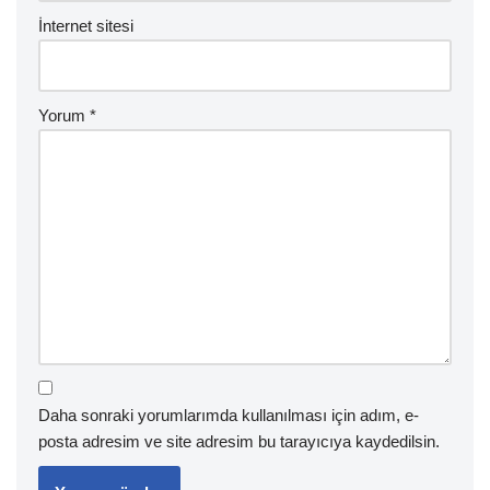
İnternet sitesi
Yorum
*
Daha sonraki yorumlarımda kullanılması için adım, e-
posta adresim ve site adresim bu tarayıcıya kaydedilsin.