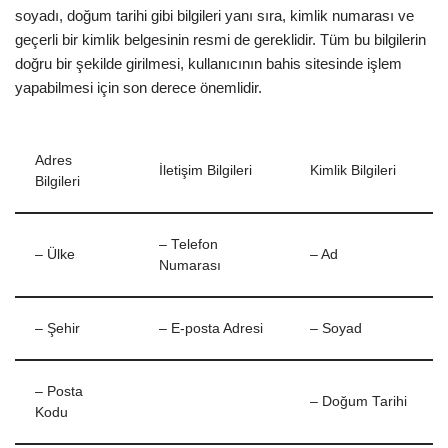
soyadı, doğum tarihi gibi bilgileri yanı sıra, kimlik numarası ve
geçerli bir kimlik belgesinin resmi de gereklidir. Tüm bu bilgilerin
doğru bir şekilde girilmesi, kullanıcının bahis sitesinde işlem
yapabilmesi için son derece önemlidir.
Adres
İletişim Bilgileri
Kimlik Bilgileri
Bilgileri
– Telefon
– Ülke
– Ad
Numarası
– Şehir
– E-posta Adresi
– Soyad
– Posta
– Doğum Tarihi
Kodu