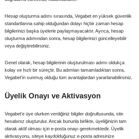
Hesap oluşturma adımı sırasında, Vegabet en yüksek güvenlik
standartlarına sahip olduğundan dolayı hiçbir zaman hesap
bilgilerinizi başka üyelerle paylaşmayacaktır. Ayrıca, hesap
oluşturma adımından sonra, hesap bilgilerinizi güncelleyebilir
veya değiştirebilirsiniz.
Genel olarak, hesap bilgilerinin oluşturulması adımı oldukça
kolay ve hızlı bir süreçtir. Bu adımları tamamladıktan sonra,
Vegabet’in sunmuş olduğu tüm avantajlardan yararlanabilirsiniz.
Üyelik Onayı ve Aktivasyon
Vegabet’e üye olurken verdiğiniz bilgiler doğrultusunda, site
hesabınız oluşturulur. Ancak bununla birlikte, üyeliğinizin tam
olarak aktif olması için e-posta onayı gerekmektedir. Üyelik
aktivasyonu, siteye kaydolduğunuz e-posta adresinize