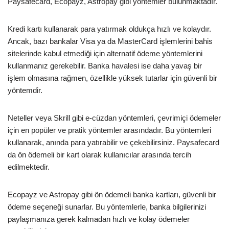
Paysafecard, Ecopayz, Astropay gibi yöntemler bulunmaktadır.
Kredi kartı kullanarak para yatırmak oldukça hızlı ve kolaydır.
Ancak, bazı bankalar Visa ya da MasterCard işlemlerini bahis
sitelerinde kabul etmediği için alternatif ödeme yöntemlerini
kullanmanız gerekebilir. Banka havalesi ise daha yavaş bir
işlem olmasına rağmen, özellikle yüksek tutarlar için güvenli bir
yöntemdir.
Neteller veya Skrill gibi e-cüzdan yöntemleri, çevrimiçi ödemeler
için en popüler ve pratik yöntemler arasındadır. Bu yöntemleri
kullanarak, anında para yatırabilir ve çekebilirsiniz. Paysafecard
da ön ödemeli bir kart olarak kullanıcılar arasında tercih
edilmektedir.
Ecopayz ve Astropay gibi ön ödemeli banka kartları, güvenli bir
ödeme seçeneği sunarlar. Bu yöntemlerle, banka bilgilerinizi
paylaşmanıza gerek kalmadan hızlı ve kolay ödemeler