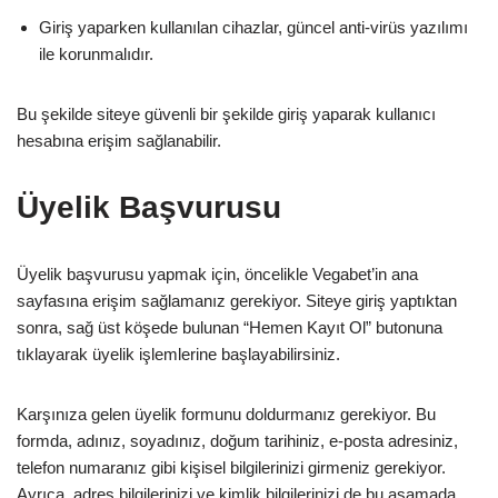
Giriş yaparken kullanılan cihazlar, güncel anti-virüs yazılımı
ile korunmalıdır.
Bu şekilde siteye güvenli bir şekilde giriş yaparak kullanıcı
hesabına erişim sağlanabilir.
Üyelik Başvurusu
Üyelik başvurusu yapmak için, öncelikle Vegabet’in ana
sayfasına erişim sağlamanız gerekiyor. Siteye giriş yaptıktan
sonra, sağ üst köşede bulunan “Hemen Kayıt Ol” butonuna
tıklayarak üyelik işlemlerine başlayabilirsiniz.
Karşınıza gelen üyelik formunu doldurmanız gerekiyor. Bu
formda, adınız, soyadınız, doğum tarihiniz, e-posta adresiniz,
telefon numaranız gibi kişisel bilgilerinizi girmeniz gerekiyor.
Ayrıca, adres bilgilerinizi ve kimlik bilgilerinizi de bu aşamada