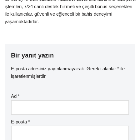
işlemleri, 7/24 canlı destek hizmeti ve çeşitli bonus seçenekleri
ile kullanıcılar, güvenli ve eğlenceli bir bahis deneyimi
yaşamaktadırlar.
Bir yanıt yazın
E-posta adresiniz yayınlanmayacak.
Gerekli alanlar
*
ile
işaretlenmişlerdir
Ad
*
E-posta
*