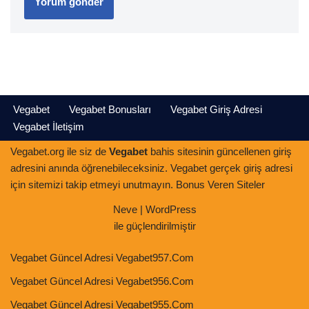
Vegabet
Vegabet Bonusları
Vegabet Giriş Adresi
Vegabet İletişim
Vegabet.org
ile siz de
Vegabet
bahis sitesinin güncellenen giriş
adresini anında öğrenebileceksiniz. Vegabet gerçek giriş adresi
için sitemizi takip etmeyi unutmayın.
Bonus Veren Siteler
Neve
|
WordPress
ile güçlendirilmiştir
Vegabet Güncel Adresi Vegabet957.Com
Vegabet Güncel Adresi Vegabet956.Com
Vegabet Güncel Adresi Vegabet955.Com