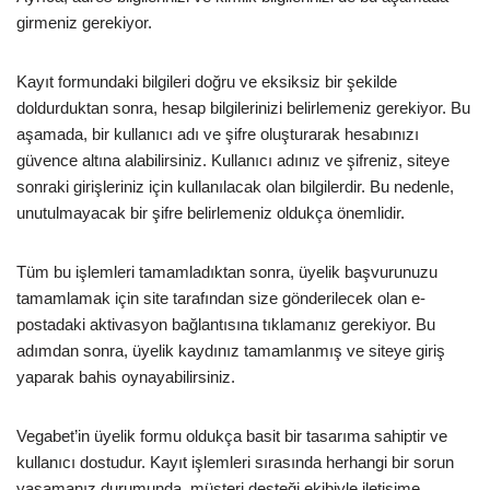
girmeniz gerekiyor.
Kayıt formundaki bilgileri doğru ve eksiksiz bir şekilde
doldurduktan sonra, hesap bilgilerinizi belirlemeniz gerekiyor. Bu
aşamada, bir kullanıcı adı ve şifre oluşturarak hesabınızı
güvence altına alabilirsiniz. Kullanıcı adınız ve şifreniz, siteye
sonraki girişleriniz için kullanılacak olan bilgilerdir. Bu nedenle,
unutulmayacak bir şifre belirlemeniz oldukça önemlidir.
Tüm bu işlemleri tamamladıktan sonra, üyelik başvurunuzu
tamamlamak için site tarafından size gönderilecek olan e-
postadaki aktivasyon bağlantısına tıklamanız gerekiyor. Bu
adımdan sonra, üyelik kaydınız tamamlanmış ve siteye giriş
yaparak bahis oynayabilirsiniz.
Vegabet’in üyelik formu oldukça basit bir tasarıma sahiptir ve
kullanıcı dostudur. Kayıt işlemleri sırasında herhangi bir sorun
yaşamanız durumunda, müşteri desteği ekibiyle iletişime