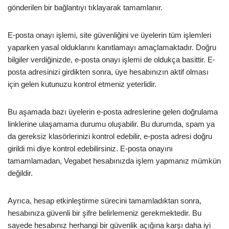
gönderilen bir bağlantıyı tıklayarak tamamlanır.
E-posta onayı işlemi, site güvenliğini ve üyelerin tüm işlemleri
yaparken yasal olduklarını kanıtlamayı amaçlamaktadır. Doğru
bilgiler verdiğinizde, e-posta onayı işlemi de oldukça basittir. E-
posta adresinizi girdikten sonra, üye hesabınızın aktif olması
için gelen kutunuzu kontrol etmeniz yeterlidir.
Bu aşamada bazı üyelerin e-posta adreslerine gelen doğrulama
linklerine ulaşamama durumu oluşabilir. Bu durumda, spam ya
da gereksiz klasörlerinizi kontrol edebilir, e-posta adresi doğru
girildi mi diye kontrol edebilirsiniz. E-posta onayını
tamamlamadan, Vegabet hesabınızda işlem yapmanız mümkün
değildir.
Ayrıca, hesap etkinleştirme sürecini tamamladıktan sonra,
hesabınıza güvenli bir şifre belirlemeniz gerekmektedir. Bu
sayede hesabınız herhangi bir güvenlik açığına karşı daha iyi