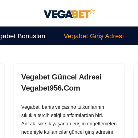
gabet Bonusları
Vegabet Giriş Adresi
Vegabet Güncel Adresi
Vegabet956.Com
Vegabet, bahis ve casino tutkunlarının
sıklıkla tercih ettiği platformlardan biri.
Ancak, sık sık yaşanan erişim engellemeleri
nedeniyle kullanıcılar güncel giriş adresini