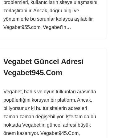
problemleri, kullanıcıların siteye ulaşmasını
zorlaştırabilir. Ancak, doğru bilgi ve
yöntemlerle bu sorunlar kolayca aşılabilir.
Vegabet955.com, Vegabet’in…
Vegabet Güncel Adresi
Vegabet945.Com
Vegabet, bahis ve oyun tutkunları arasında
popülerliğini koruyan bir platform. Ancak,
biliyorsunuz ki bu tür sitelerin adresleri
zaman zaman değişebiliyor. İşte tam da bu
noktada Vegabet’in güncel adresi büyük
önem kazanıyor. Vegabet945.Com,