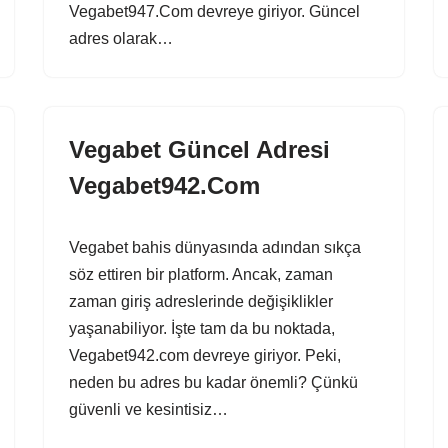
Vegabet947.Com devreye giriyor. Güncel
adres olarak…
Vegabet Güncel Adresi
Vegabet942.Com
Vegabet bahis dünyasında adından sıkça
söz ettiren bir platform. Ancak, zaman
zaman giriş adreslerinde değişiklikler
yaşanabiliyor. İşte tam da bu noktada,
Vegabet942.com devreye giriyor. Peki,
neden bu adres bu kadar önemli? Çünkü
güvenli ve kesintisiz…