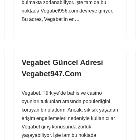
bulmakta zorlanabiliyor. İşte tam da bu
noktada Vegabet956.com devreye giriyor.
Bu adres, Vegabet’in en…
Vegabet Güncel Adresi
Vegabet947.Com
Vegabet, Türkiye’de bahis ve casino
oyunları tutkunları arasında popülerliğini
koruyan bir platform. Ancak, sık sık yaşanan
erişim engellemeleri nedeniyle kullanıcılar
Vegabet giriş konusunda zorluk
yaşayabiliyor. İşte tam bu noktada