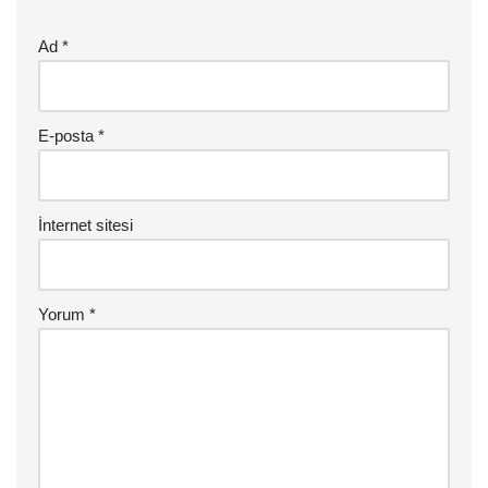
Ad
*
E-posta
*
İnternet sitesi
Yorum
*