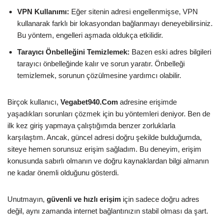
VPN Kullanımı:
Eğer sitenin adresi engellenmişse, VPN
kullanarak farklı bir lokasyondan bağlanmayı deneyebilirsiniz.
Bu yöntem, engelleri aşmada oldukça etkilidir.
Tarayıcı Önbelleğini Temizlemek:
Bazen eski adres bilgileri
tarayıcı önbelleğinde kalır ve sorun yaratır. Önbelleği
temizlemek, sorunun çözülmesine yardımcı olabilir.
Birçok kullanıcı,
Vegabet940.Com
adresine erişimde
yaşadıkları sorunları çözmek için bu yöntemleri deniyor. Ben de
ilk kez giriş yapmaya çalıştığımda benzer zorluklarla
karşılaştım. Ancak, güncel adresi doğru şekilde bulduğumda,
siteye hemen sorunsuz erişim sağladım. Bu deneyim, erişim
konusunda sabırlı olmanın ve doğru kaynaklardan bilgi almanın
ne kadar önemli olduğunu gösterdi.
Unutmayın,
güvenli ve hızlı erişim
için sadece doğru adres
değil, aynı zamanda internet bağlantınızın stabil olması da şart.