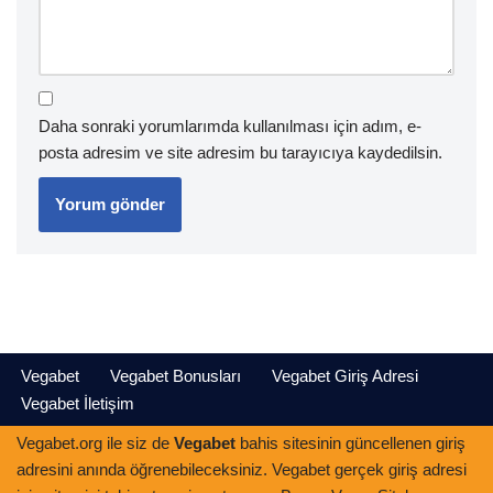
Daha sonraki yorumlarımda kullanılması için adım, e-
posta adresim ve site adresim bu tarayıcıya kaydedilsin.
Vegabet
Vegabet Bonusları
Vegabet Giriş Adresi
Vegabet İletişim
Vegabet.org
ile siz de
Vegabet
bahis sitesinin güncellenen giriş
adresini anında öğrenebileceksiniz. Vegabet gerçek giriş adresi