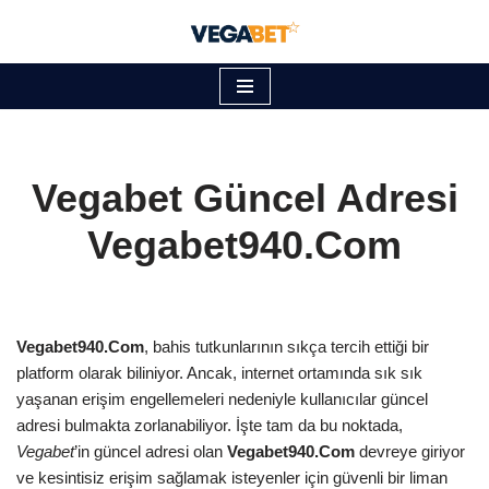
İçeriğe
geç
Vegabet Güncel Adresi
Vegabet940.Com
Vegabet940.Com
, bahis tutkunlarının sıkça tercih ettiği bir
platform olarak biliniyor. Ancak, internet ortamında sık sık
yaşanan erişim engellemeleri nedeniyle kullanıcılar güncel
adresi bulmakta zorlanabiliyor. İşte tam da bu noktada,
Vegabet
’in güncel adresi olan
Vegabet940.Com
devreye giriyor
ve kesintisiz erişim sağlamak isteyenler için güvenli bir liman