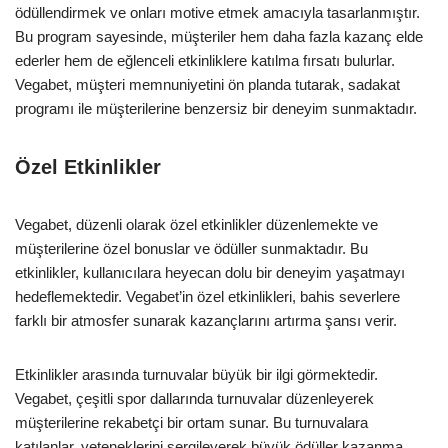
ödüllendirmek ve onları motive etmek amacıyla tasarlanmıştır.
Bu program sayesinde, müşteriler hem daha fazla kazanç elde
ederler hem de eğlenceli etkinliklere katılma fırsatı bulurlar.
Vegabet, müşteri memnuniyetini ön planda tutarak, sadakat
programı ile müşterilerine benzersiz bir deneyim sunmaktadır.
Özel Etkinlikler
Vegabet, düzenli olarak özel etkinlikler düzenlemekte ve
müşterilerine özel bonuslar ve ödüller sunmaktadır. Bu
etkinlikler, kullanıcılara heyecan dolu bir deneyim yaşatmayı
hedeflemektedir. Vegabet’in özel etkinlikleri, bahis severlere
farklı bir atmosfer sunarak kazançlarını artırma şansı verir.
Etkinlikler arasında turnuvalar büyük bir ilgi görmektedir.
Vegabet, çeşitli spor dallarında turnuvalar düzenleyerek
müşterilerine rekabetçi bir ortam sunar. Bu turnuvalara
katılanlar, yeteneklerini sergileyerek büyük ödüller kazanma