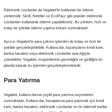
Elektronik cüzdanlar da Vegabet’te kullanılan bir ödeme
yöntemidir. Skrill, Neteller ve EcoPayz gibi popüler elektronik
cüzdanları kullanarak ödeme yapabilirsiniz. Bu yöntem, hızlı ve
kolay bir şekilde ödeme yapma imkanı sunmaktadır.
Ayrıca, Vegabet’te para çekme işlemleri de kolay ve hızlı bir
şekilde gerçekleştirilebilir. Kullanıcılar, kazançlarını kredi kartı,
banka havalesi veya elektronik cüzdanlar aracılığıyla
çekebilirler. Vegabet, müşterilerinin güvenliğini ve gizliliğini ön
planda tutarak bu işlemleri gerçekleştirmektedir.
Para Yatırma
Vegabet, kullanıcılarına çeşitli para yatırma seçenekleri
sunmaktadır. Kullanıcılar, hesaplarına para yatırmak için kredi
kartı, banka havalesi, elektronik cüzdanlar ve ön ödemeli kartlar