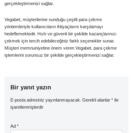
gerçekleştirmenizi sağlar.
Vegabet, müşterilerine sunduğu çeşitli para çekme
yöntemleriyle kullanıcıların ihtiyaçlarını karşılamayı
hedeflemektedir. Hızlı ve güvenli bir şekilde kazançlarınızı
çekmek için tercih edebileceğiniz farklı seçenekler sunar.
Müşteri memnuniyetine önem veren Vegabet, para çekme
işlemlerini sorunsuz bir şekilde gerçekleştirmenizi sağlar.
Bir yanıt yazın
E-posta adresiniz yayınlanmayacak.
Gerekli alanlar
*
ile
işaretlenmişlerdir
Ad
*