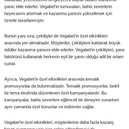
şansı elde ederler. Vegabet’in turnuvaları, bahis severlerin
heyecanını artırmak ve kazanma şansını yükseltmek için
özenle tasarlanmıştır.
Bunun yanı sıra, çekilişler de Vegabet’in özel etkinlikleri
arasında yer almaktadır. Müşteriler, çekilişlere katılarak büyük
ödüller kazanma şansını elde ederler. Vegabet’in çekilişleri, şans
faktörünü kullanarak herkesin eşit bir şansı olduğu adil bir ortam
sunar.
Ayrıca, Vegabet’in özel etkinlikleri arasında tematik
promosyonlar da bulunmaktadır. Tematik promosyonlar, belirli
bir tema etrafında düzenlenen özel kampanyalardır. Bu
kampanyalar, bahis severlere eğlenceli bir deneyim sunarken
aynı zamanda özel bonuslar ve indirimler sağlar.
Vegabet’in özel etkinlikleri, müşterilerine daha fazla kazanç