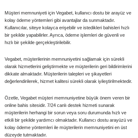
Müşteri memnuniyeti için Vegabet, kullanıcı dostu bir arayüz ve
kolay ödeme yöntemleri gibi avantajlar da sunmaktadır.
Kullanıcılar, siteye kolayca erişebilir ve istedikleri bahisleri hızlı
bir şekilde yapabilirler. Ayrıca, ödeme işlemleri de güvenli ve
hızlı bir şekilde gerçekleştirilebilir.
Vegabet, müşterilerinin memnuniyetini sağlamak için sürekli
olarak hizmetlerini geliştirmekte ve müşterilerin geri bildirimlerini
dikkate almaktadır. Müşterilerin talepleri ve şikayetleri
değerlendirilerek, hizmet kalitesi sürekli olarak iyileştirilmektedir.
Özetle, Vegabet müşteri memnuniyetine büyük önem veren bir
online bahis sitesidir. 7/24 canlı destek hizmeti sunarak
müşterilerin herhangi bir sorun veya soru durumunda hızlı ve
etkili bir şekilde yardımcı olmaktadır. Kullanıcı dostu arayüzü ve
kolay ödeme yöntemleri ile müşterilerin memnuniyetini en üst
düzeyde tutmaktadır.