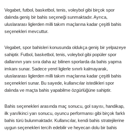
Vegabet, futbol, basketbol, tenis, voleybol gibi birçok spor
dalında geniş bir bahis seçeneği sunmaktadır. Ayrıca,
uluslararası liglerden milli takım maçlarına kadar çeşitli bahis
seçenekleri mevcuttur.
Vegabet, spor bahisleri konusunda oldukça geniş bir yelpazeye
sahiptir. Futbol, basketbol, tenis, voleybol gibi popüler spor
dallarının yanı sıra daha az bilinen sporlarda da bahis yapma
imkanı sunar. Sadece yerel liglerle sınırlı kalmayarak,
uluslararası liglerden milli takım maçlarına kadar çeşitli bahis
seçenekleri sunar. Bu sayede, kullanıcılar istedikleri spor
dalında ve maçta bahis yapabilme özgürlüğüne sahiptir.
Bahis seçenekleri arasında maç sonucu, gol sayısı, handikap,
ilk yarı/ikinci yarı sonucu, oyuncu performansı gibi birçok farklı
bahis türü bulunmaktadır. Kullanıcılar, kendi bahis stratejilerine
uygun seçenekleri tercih edebilir ve heyecan dolu bir bahis