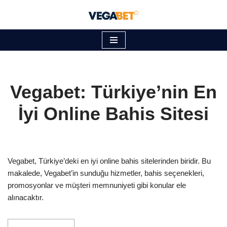
İçeriğe
geç
Vegabet: Türkiye’nin En
İyi Online Bahis Sitesi
Vegabet, Türkiye’deki en iyi online bahis sitelerinden biridir. Bu
makalede, Vegabet’in sunduğu hizmetler, bahis seçenekleri,
promosyonlar ve müşteri memnuniyeti gibi konular ele
alınacaktır.