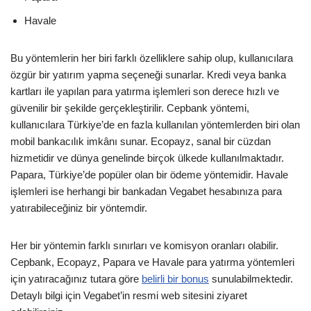
Havale
Bu yöntemlerin her biri farklı özelliklere sahip olup, kullanıcılara
özgür bir yatırım yapma seçeneği sunarlar. Kredi veya banka
kartları ile yapılan para yatırma işlemleri son derece hızlı ve
güvenilir bir şekilde gerçekleştirilir. Cepbank yöntemi,
kullanıcılara Türkiye’de en fazla kullanılan yöntemlerden biri olan
mobil bankacılık imkânı sunar. Ecopayz, sanal bir cüzdan
hizmetidir ve dünya genelinde birçok ülkede kullanılmaktadır.
Papara, Türkiye’de popüler olan bir ödeme yöntemidir. Havale
işlemleri ise herhangi bir bankadan Vegabet hesabınıza para
yatırabileceğiniz bir yöntemdir.
Her bir yöntemin farklı sınırları ve komisyon oranları olabilir.
Cepbank, Ecopayz, Papara ve Havale para yatırma yöntemleri
için yatıracağınız tutara göre
belirli bir bonus
sunulabilmektedir.
Detaylı bilgi için Vegabet’in resmi web sitesini ziyaret