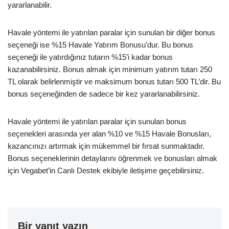
yararlanabilir.
Havale yöntemi ile yatırılan paralar için sunulan bir diğer bonus
seçeneği ise %15 Havale Yatırım Bonusu’dur. Bu bonus
seçeneği ile yatırdığınız tutarın %15’i kadar bonus
kazanabilirsiniz. Bonus almak için minimum yatırım tutarı 250
TL olarak belirlenmiştir ve maksimum bonus tutarı 500 TL’dir. Bu
bonus seçeneğinden de sadece bir kez yararlanabilirsiniz.
Havale yöntemi ile yatırılan paralar için sunulan bonus
seçenekleri arasında yer alan %10 ve %15 Havale Bonusları,
kazancınızı artırmak için mükemmel bir fırsat sunmaktadır.
Bonus seçeneklerinin detaylarını öğrenmek ve bonusları almak
için Vegabet’in Canlı Destek ekibiyle iletişime geçebilirsiniz.
Bir yanıt yazın