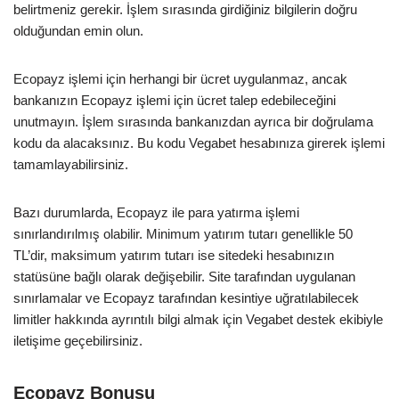
belirtmeniz gerekir. İşlem sırasında girdiğiniz bilgilerin doğru
olduğundan emin olun.
Ecopayz işlemi için herhangi bir ücret uygulanmaz, ancak
bankanızın Ecopayz işlemi için ücret talep edebileceğini
unutmayın. İşlem sırasında bankanızdan ayrıca bir doğrulama
kodu da alacaksınız. Bu kodu Vegabet hesabınıza girerek işlemi
tamamlayabilirsiniz.
Bazı durumlarda, Ecopayz ile para yatırma işlemi
sınırlandırılmış olabilir. Minimum yatırım tutarı genellikle 50
TL’dir, maksimum yatırım tutarı ise sitedeki hesabınızın
statüsüne bağlı olarak değişebilir. Site tarafından uygulanan
sınırlamalar ve Ecopayz tarafından kesintiye uğratılabilecek
limitler hakkında ayrıntılı bilgi almak için Vegabet destek ekibiyle
iletişime geçebilirsiniz.
Ecopayz Bonusu