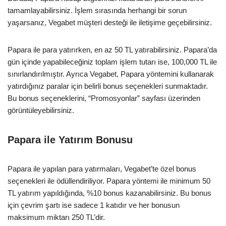
tamamlayabilirsiniz. İşlem sırasında herhangi bir sorun
yaşarsanız, Vegabet müşteri desteği ile iletişime geçebilirsiniz.
Papara ile para yatırırken, en az 50 TL yatırabilirsiniz. Papara’da
gün içinde yapabileceğiniz toplam işlem tutarı ise, 100,000 TL ile
sınırlandırılmıştır. Ayrıca Vegabet, Papara yöntemini kullanarak
yatırdığınız paralar için belirli bonus seçenekleri sunmaktadır.
Bu bonus seçeneklerini, “Promosyonlar” sayfası üzerinden
görüntüleyebilirsiniz.
Papara ile Yatırım Bonusu
Papara ile yapılan para yatırmaları, Vegabet’te özel bonus
seçenekleri ile ödüllendiriliyor. Papara yöntemi ile minimum 50
TL yatırım yapıldığında, %10 bonus kazanabilirsiniz. Bu bonus
için çevrim şartı ise sadece 1 katıdır ve her bonusun
maksimum miktarı 250 TL’dir.