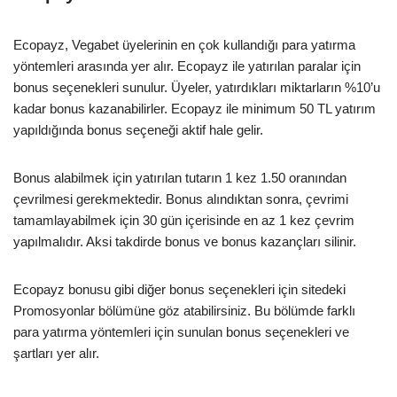
Ecopayz, Vegabet üyelerinin en çok kullandığı para yatırma
yöntemleri arasında yer alır. Ecopayz ile yatırılan paralar için
bonus seçenekleri sunulur. Üyeler, yatırdıkları miktarların %10’u
kadar bonus kazanabilirler. Ecopayz ile minimum 50 TL yatırım
yapıldığında bonus seçeneği aktif hale gelir.
Bonus alabilmek için yatırılan tutarın 1 kez 1.50 oranından
çevrilmesi gerekmektedir. Bonus alındıktan sonra, çevrimi
tamamlayabilmek için 30 gün içerisinde en az 1 kez çevrim
yapılmalıdır. Aksi takdirde bonus ve bonus kazançları silinir.
Ecopayz bonusu gibi diğer bonus seçenekleri için sitedeki
Promosyonlar bölümüne göz atabilirsiniz. Bu bölümde farklı
para yatırma yöntemleri için sunulan bonus seçenekleri ve
şartları yer alır.