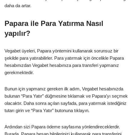
daha da artar.
Papara ile Para Yatırma Nasıl
yapılır?
Vegabet üyeleri, Papara yöntemini kullanarak sorunsuz bir
şekilde para yatırabilirler. Para yatırmak için öncelikle Papara
hesabınızdan Vegabet hesabınıza para transferi yapmanız
gerekmektedir.
Bunun için yapmanız gereken ilk adım, Vegabet hesabınızda
bulunan “Para Yatır” düğmesine tıklamak ve Papara’yı seçmek
olacaktır. Daha sonra açılan sayfada, para yatırmak istediğiniz
tutarı girin ve “Para Yatır” butonuna tıklayın.
Ardından sizi Papara ödeme sayfasına yönlendireceklerdir.
Burada, Papara hesap bilgilerinizi kullanarak para transferini