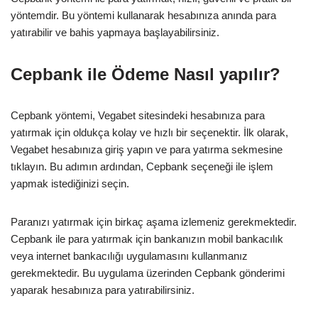
yöntemdir. Bu yöntemi kullanarak hesabınıza anında para
yatırabilir ve bahis yapmaya başlayabilirsiniz.
Cepbank ile Ödeme Nasıl yapılır?
Cepbank yöntemi, Vegabet sitesindeki hesabınıza para
yatırmak için oldukça kolay ve hızlı bir seçenektir. İlk olarak,
Vegabet hesabınıza giriş yapın ve para yatırma sekmesine
tıklayın. Bu adımın ardından, Cepbank seçeneği ile işlem
yapmak istediğinizi seçin.
Paranızı yatırmak için birkaç aşama izlemeniz gerekmektedir.
Cepbank ile para yatırmak için bankanızın mobil bankacılık
veya internet bankacılığı uygulamasını kullanmanız
gerekmektedir. Bu uygulama üzerinden Cepbank gönderimi
yaparak hesabınıza para yatırabilirsiniz.