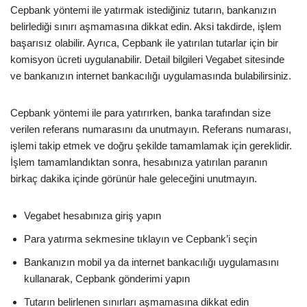
Cepbank yöntemi ile yatırmak istediğiniz tutarın, bankanızın
belirlediği sınırı aşmamasına dikkat edin. Aksi takdirde, işlem
başarısız olabilir. Ayrıca, Cepbank ile yatırılan tutarlar için bir
komisyon ücreti uygulanabilir. Detail bilgileri Vegabet sitesinde
ve bankanızın internet bankacılığı uygulamasında bulabilirsiniz.
Cepbank yöntemi ile para yatırırken, banka tarafından size
verilen referans numarasını da unutmayın. Referans numarası,
işlemi takip etmek ve doğru şekilde tamamlamak için gereklidir.
İşlem tamamlandıktan sonra, hesabınıza yatırılan paranın
birkaç dakika içinde görünür hale geleceğini unutmayın.
Vegabet hesabınıza giriş yapın
Para yatırma sekmesine tıklayın ve Cepbank’i seçin
Bankanızın mobil ya da internet bankacılığı uygulamasını
kullanarak, Cepbank gönderimi yapın
Tutarın belirlenen sınırları aşmamasına dikkat edin