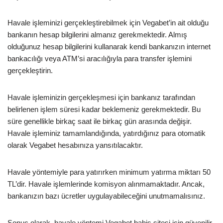
Havale işleminizi gerçekleştirebilmek için Vegabet’in ait olduğu
bankanın hesap bilgilerini almanız gerekmektedir. Almış
olduğunuz hesap bilgilerini kullanarak kendi bankanızın internet
bankacılığı veya ATM’si aracılığıyla para transfer işlemini
gerçekleştirin.
Havale işleminizin gerçekleşmesi için bankanız tarafından
belirlenen işlem süresi kadar beklemeniz gerekmektedir. Bu
süre genellikle birkaç saat ile birkaç gün arasında değişir.
Havale işleminiz tamamlandığında, yatırdığınız para otomatik
olarak Vegabet hesabınıza yansıtılacaktır.
Havale yöntemiyle para yatırırken minimum yatırma miktarı 50
TL’dir. Havale işlemlerinde komisyon alınmamaktadır. Ancak,
bankanızın bazı ücretler uygulayabileceğini unutmamalısınız.
Sonuç olarak, havale yöntemi Vegabet bahis sitesi için güvenilir