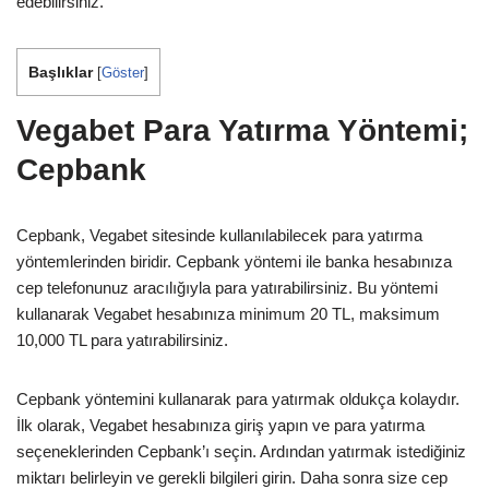
edebilirsiniz.
Başlıklar
[
Göster
]
Vegabet Para Yatırma Yöntemi;
Cepbank
Cepbank, Vegabet sitesinde kullanılabilecek para yatırma
yöntemlerinden biridir. Cepbank yöntemi ile banka hesabınıza
cep telefonunuz aracılığıyla para yatırabilirsiniz. Bu yöntemi
kullanarak Vegabet hesabınıza minimum 20 TL, maksimum
10,000 TL para yatırabilirsiniz.
Cepbank yöntemini kullanarak para yatırmak oldukça kolaydır.
İlk olarak, Vegabet hesabınıza giriş yapın ve para yatırma
seçeneklerinden Cepbank’ı seçin. Ardından yatırmak istediğiniz
miktarı belirleyin ve gerekli bilgileri girin. Daha sonra size cep