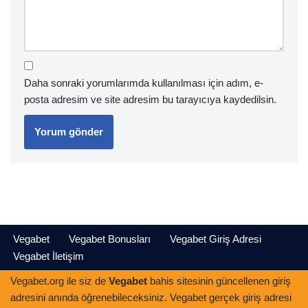
Daha sonraki yorumlarımda kullanılması için adım, e-
posta adresim ve site adresim bu tarayıcıya kaydedilsin.
Vegabet
Vegabet Bonusları
Vegabet Giriş Adresi
Vegabet İletişim
Vegabet.org
ile siz de
Vegabet
bahis sitesinin güncellenen giriş
adresini anında öğrenebileceksiniz. Vegabet gerçek giriş adresi