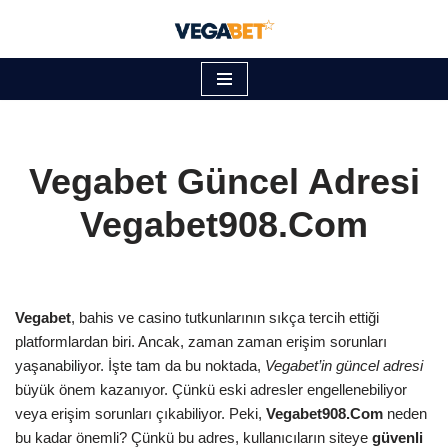
İçeriğe
geç
Vegabet Güncel Adresi
Vegabet908.Com
Vegabet
, bahis ve casino tutkunlarının sıkça tercih ettiği
platformlardan biri. Ancak, zaman zaman erişim sorunları
yaşanabiliyor. İşte tam da bu noktada,
Vegabet’in güncel adresi
büyük önem kazanıyor. Çünkü eski adresler engellenebiliyor
veya erişim sorunları çıkabiliyor. Peki,
Vegabet908.Com
neden
bu kadar önemli? Çünkü bu adres, kullanıcıların siteye
güvenli