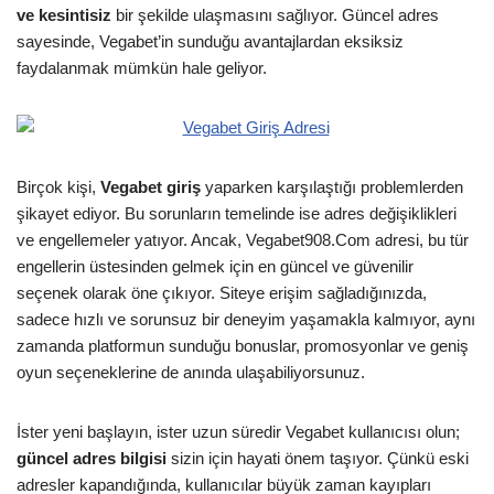
ve kesintisiz
bir şekilde ulaşmasını sağlıyor. Güncel adres
sayesinde, Vegabet’in sunduğu avantajlardan eksiksiz
faydalanmak mümkün hale geliyor.
Birçok kişi,
Vegabet giriş
yaparken karşılaştığı problemlerden
şikayet ediyor. Bu sorunların temelinde ise adres değişiklikleri
ve engellemeler yatıyor. Ancak, Vegabet908.Com adresi, bu tür
engellerin üstesinden gelmek için en güncel ve güvenilir
seçenek olarak öne çıkıyor. Siteye erişim sağladığınızda,
sadece hızlı ve sorunsuz bir deneyim yaşamakla kalmıyor, aynı
zamanda platformun sunduğu bonuslar, promosyonlar ve geniş
oyun seçeneklerine de anında ulaşabiliyorsunuz.
İster yeni başlayın, ister uzun süredir Vegabet kullanıcısı olun;
güncel adres bilgisi
sizin için hayati önem taşıyor. Çünkü eski
adresler kapandığında, kullanıcılar büyük zaman kayıpları