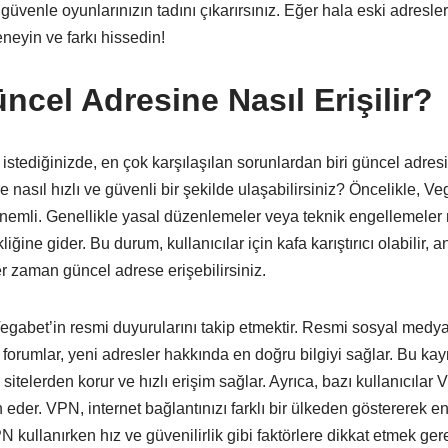
venle oyunlarınızın tadını çıkarırsınız. Eğer hala eski adresler
neyin ve farkı hissedin!
cel Adresine Nasıl Erişilir?
stediğinizde, en çok karşılaşılan sorunlardan biri güncel adresi
e nasıl hızlı ve güvenli bir şekilde ulaşabilirsiniz? Öncelikle, 
önemli. Genellikle yasal düzenlemeler veya teknik engellemeler 
liğine gider. Bu durum, kullanıcılar için kafa karıştırıcı olabilir
r zaman güncel adrese erişebilirsiniz.
 Vegabet’in resmi duyurularını takip etmektir. Resmi sosyal medy
r forumlar, yeni adresler hakkında en doğru bilgiyi sağlar. Bu kay
 sitelerden korur ve hızlı erişim sağlar. Ayrıca, bazı kullanıcılar
h eder. VPN, internet bağlantınızı farklı bir ülkeden göstererek 
 kullanırken hız ve güvenilirlik gibi faktörlere dikkat etmek gere