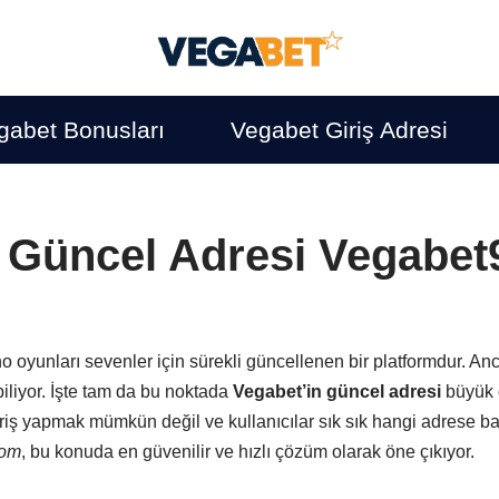
gabet Bonusları
Vegabet Giriş Adresi
 Güncel Adresi Vegabe
no oyunları sevenler için sürekli güncellenen bir platformdur. 
iliyor. İşte tam da bu noktada
Vegabet’in güncel adresi
büyük 
riş yapmak mümkün değil ve kullanıcılar sık sık hangi adrese b
com
, bu konuda en güvenilir ve hızlı çözüm olarak öne çıkıyor.