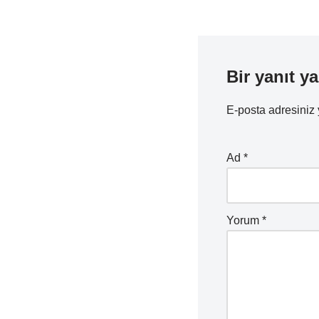
Bir yanıt ya
E-posta adresiniz
Ad
*
Yorum
*