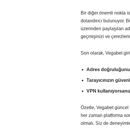
Bir diğer önemli nokta i
dolandırıcı bulunuyor. 
üzerinden paylaşılan adr
geçmişinizi ve çerezlerin
Son olarak, Vegabet gir
Adres doğruluğunu 
Tarayıcınızın güvenli
VPN kullanıyorsanız, 
Özetle, Vegabet güncel 
her zaman platforma sor
olmalı. Siz de deneyimler