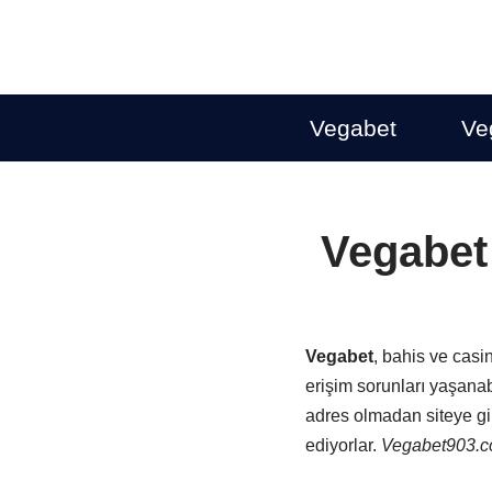
İçeriğe
geç
Vegabet
Ve
Vegabet
Vegabet
, bahis ve casi
erişim sorunları yaşanab
adres olmadan siteye gi
ediyorlar.
Vegabet903.