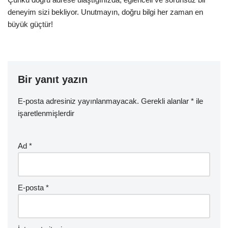
deneyim sizi bekliyor. Unutmayın, doğru bilgi her zaman en
büyük güçtür!
Bir yanıt yazın
E-posta adresiniz yayınlanmayacak.
Gerekli alanlar
*
ile
işaretlenmişlerdir
Ad
*
E-posta
*