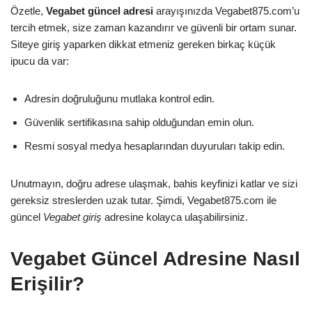
Özetle,
Vegabet güncel adresi
arayışınızda Vegabet875.com’u
tercih etmek, size zaman kazandırır ve güvenli bir ortam sunar.
Siteye giriş yaparken dikkat etmeniz gereken birkaç küçük
ipucu da var:
Adresin doğruluğunu mutlaka kontrol edin.
Güvenlik sertifikasına sahip olduğundan emin olun.
Resmi sosyal medya hesaplarından duyuruları takip edin.
Unutmayın, doğru adrese ulaşmak, bahis keyfinizi katlar ve sizi
gereksiz streslerden uzak tutar. Şimdi, Vegabet875.com ile
güncel
Vegabet giriş
adresine kolayca ulaşabilirsiniz.
Vegabet Güncel Adresine Nasıl
Erişilir?