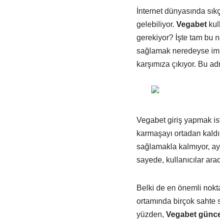
İnternet dünyasında sıkça
gelebiliyor.
Vegabet
kul
gerekiyor? İşte tam bu 
sağlamak neredeyse imk
karşımıza çıkıyor. Bu adr
Vegabet giriş yapmak ist
karmaşayı ortadan kaldıra
sağlamakla kalmıyor, ay
sayede, kullanıcılar arad
Belki de en önemli nokt
ortamında birçok sahte si
yüzden,
Vegabet günce