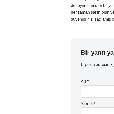
deneyimlerimden biliyor
her zaman sakin olun ve
güvenliğinizi sağlamış 
Bir yanıt ya
E-posta adresiniz
Ad
*
Yorum
*