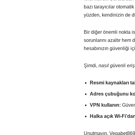
bazı tarayıcılar otomat
yüzden, kendinizin de di
Bir diğer önemli nokta i
sorunlarını azaltır hem d
hesabınızın güvenliği için
Şimdi,
nasıl güvenli eri
Resmi kaynakları ta
Adres çubuğunu kon
VPN kullanın:
Güvenli
Halka açık Wi-Fi’dan
Unutmayın, Vegabet869.