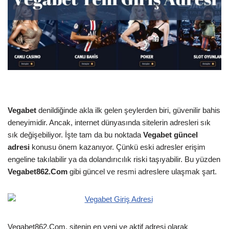
Vegabet
denildiğinde akla ilk gelen şeylerden biri, güvenilir bahis
deneyimidir. Ancak, internet dünyasında sitelerin adresleri sık
sık değişebiliyor. İşte tam da bu noktada
Vegabet güncel
adresi
konusu önem kazanıyor. Çünkü eski adresler erişim
engeline takılabilir ya da dolandırıcılık riski taşıyabilir. Bu yüzden
Vegabet862.Com
gibi güncel ve resmi adreslere ulaşmak şart.
Vegabet862.Com, sitenin en yeni ve aktif adresi olarak