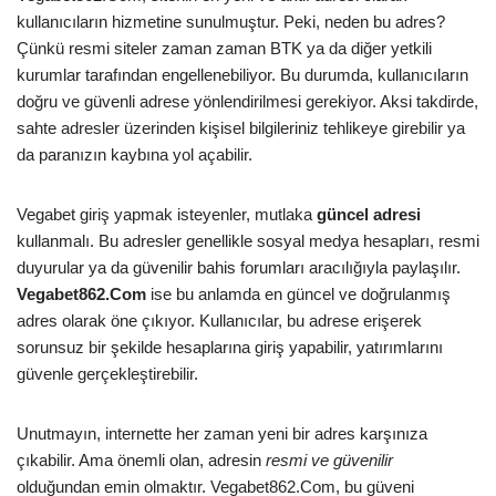
kullanıcıların hizmetine sunulmuştur. Peki, neden bu adres?
Çünkü resmi siteler zaman zaman BTK ya da diğer yetkili
kurumlar tarafından engellenebiliyor. Bu durumda, kullanıcıların
doğru ve güvenli adrese yönlendirilmesi gerekiyor. Aksi takdirde,
sahte adresler üzerinden kişisel bilgileriniz tehlikeye girebilir ya
da paranızın kaybına yol açabilir.
Vegabet giriş yapmak isteyenler, mutlaka
güncel adresi
kullanmalı. Bu adresler genellikle sosyal medya hesapları, resmi
duyurular ya da güvenilir bahis forumları aracılığıyla paylaşılır.
Vegabet862.Com
ise bu anlamda en güncel ve doğrulanmış
adres olarak öne çıkıyor. Kullanıcılar, bu adrese erişerek
sorunsuz bir şekilde hesaplarına giriş yapabilir, yatırımlarını
güvenle gerçekleştirebilir.
Unutmayın, internette her zaman yeni bir adres karşınıza
çıkabilir. Ama önemli olan, adresin
resmi ve güvenilir
olduğundan emin olmaktır. Vegabet862.Com, bu güveni