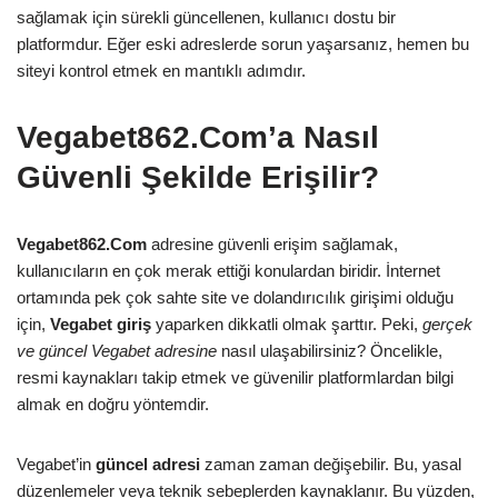
sağlamak için sürekli güncellenen, kullanıcı dostu bir
platformdur. Eğer eski adreslerde sorun yaşarsanız, hemen bu
siteyi kontrol etmek en mantıklı adımdır.
Vegabet862.Com’a Nasıl
Güvenli Şekilde Erişilir?
Vegabet862.Com
adresine güvenli erişim sağlamak,
kullanıcıların en çok merak ettiği konulardan biridir. İnternet
ortamında pek çok sahte site ve dolandırıcılık girişimi olduğu
için,
Vegabet giriş
yaparken dikkatli olmak şarttır. Peki,
gerçek
ve güncel Vegabet adresine
nasıl ulaşabilirsiniz? Öncelikle,
resmi kaynakları takip etmek ve güvenilir platformlardan bilgi
almak en doğru yöntemdir.
Vegabet’in
güncel adresi
zaman zaman değişebilir. Bu, yasal
düzenlemeler veya teknik sebeplerden kaynaklanır. Bu yüzden,