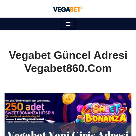
İçeriğe
geç
Vegabet Güncel Adresi
Vegabet860.Com