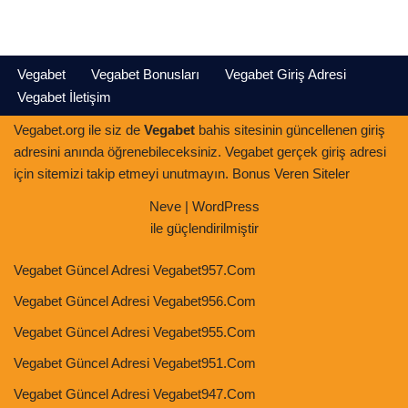
Vegabet
Vegabet Bonusları
Vegabet Giriş Adresi
Vegabet İletişim
Vegabet.org
ile siz de
Vegabet
bahis sitesinin güncellenen giriş
adresini anında öğrenebileceksiniz. Vegabet gerçek giriş adresi
için sitemizi takip etmeyi unutmayın.
Bonus Veren Siteler
Neve
|
WordPress
ile güçlendirilmiştir
Vegabet Güncel Adresi Vegabet957.Com
Vegabet Güncel Adresi Vegabet956.Com
Vegabet Güncel Adresi Vegabet955.Com
Vegabet Güncel Adresi Vegabet951.Com
Vegabet Güncel Adresi Vegabet947.Com