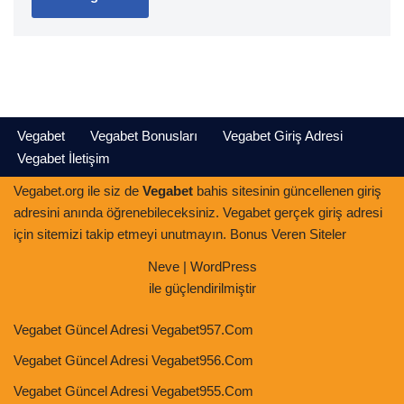
Vegabet
Vegabet Bonusları
Vegabet Giriş Adresi
Vegabet İletişim
Vegabet.org
ile siz de
Vegabet
bahis sitesinin güncellenen giriş
adresini anında öğrenebileceksiniz. Vegabet gerçek giriş adresi
için sitemizi takip etmeyi unutmayın.
Bonus Veren Siteler
Neve
|
WordPress
ile güçlendirilmiştir
Vegabet Güncel Adresi Vegabet957.Com
Vegabet Güncel Adresi Vegabet956.Com
Vegabet Güncel Adresi Vegabet955.Com