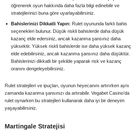
öğrenerek oyun hakkında daha fazla bilgi edinebilir ve
stratejilerinizi buna göre uyarlayabilirsiniz.
Bahislerinizi Dikkatli Yapın:
Rulet oyununda farklı bahis
seçenekleri bulunur. Düşük riskli bahislerde daha düşük
kazanç elde edersiniz, ancak kazanma şansınız daha
yüksektir. Yüksek riskli bahislerde ise daha yüksek kazanç
elde edebilirsiniz, ancak kazanma şansınız daha düşüktür.
Bahislerinizi dikkatli bir şekilde yaparak risk ve kazanç
oranını dengeleyebilirsiniz.
Rulet stratejileri ve ipuçları, oyunun heyecanını artırırken aynı
zamanda kazanma şansınızı da artırabilir. Vegabet Casino’da
rulet oynarken bu stratejileri kullanarak daha iyi bir deneyim
yaşayabilirsiniz.
Martingale Stratejisi