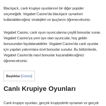
Blackjack, canlı krupiye oyunlarının bir diğer popüler
seçeneğidir. Vegabet Casino’da blackjack oynarken
kullanabileceğiniz stratejileri ve ipuçlarını öğreneceksiniz.
Vegabet Casino, canlı oyun oyuncularına çeşitli bonuslar sunar.
Vegabet Casino’ya yeni üye olan oyuncular, hoş geldin
bonusundan faydalanabilirler. Vegabet Casino’da canlı oyunlar
için yapılan yatırımlara özel bonuslar sunulur. Bu bölümlerde,
Vegabet Casino’da nasıl bonuslar kazanabileceğinizi
öğreneceksiniz.
Başlıklar
[
Göster
]
Canlı Krupiye Oyunları
Canlı krupiye oyunları, gerçek krupiyelerle oynanan ve gerçek