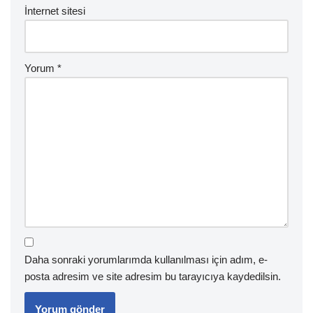
İnternet sitesi
Yorum
*
Daha sonraki yorumlarımda kullanılması için adım, e-
posta adresim ve site adresim bu tarayıcıya kaydedilsin.