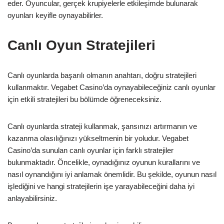
eder. Oyuncular, gerçek krupiyelerle etkileşimde bulunarak
oyunları keyifle oynayabilirler.
Canlı Oyun Stratejileri
Canlı oyunlarda başarılı olmanın anahtarı, doğru stratejileri
kullanmaktır. Vegabet Casino’da oynayabileceğiniz canlı oyunlar
için etkili stratejileri bu bölümde öğreneceksiniz.
Canlı oyunlarda strateji kullanmak, şansınızı artırmanın ve
kazanma olasılığınızı yükseltmenin bir yoludur. Vegabet
Casino’da sunulan canlı oyunlar için farklı stratejiler
bulunmaktadır. Öncelikle, oynadığınız oyunun kurallarını ve
nasıl oynandığını iyi anlamak önemlidir. Bu şekilde, oyunun nasıl
işlediğini ve hangi stratejilerin işe yarayabileceğini daha iyi
anlayabilirsiniz.