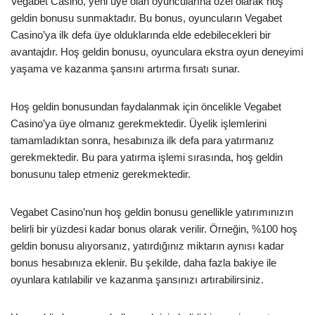
Vegabet Casino, yeni üye olan oyuncularına özel olarak hoş
geldin bonusu sunmaktadır. Bu bonus, oyuncuların Vegabet
Casino’ya ilk defa üye olduklarında elde edebilecekleri bir
avantajdır. Hoş geldin bonusu, oyunculara ekstra oyun deneyimi
yaşama ve kazanma şansını artırma fırsatı sunar.
Hoş geldin bonusundan faydalanmak için öncelikle Vegabet
Casino’ya üye olmanız gerekmektedir. Üyelik işlemlerini
tamamladıktan sonra, hesabınıza ilk defa para yatırmanız
gerekmektedir. Bu para yatırma işlemi sırasında, hoş geldin
bonusunu talep etmeniz gerekmektedir.
Vegabet Casino’nun hoş geldin bonusu genellikle yatırımınızın
belirli bir yüzdesi kadar bonus olarak verilir. Örneğin, %100 hoş
geldin bonusu alıyorsanız, yatırdığınız miktarın aynısı kadar
bonus hesabınıza eklenir. Bu şekilde, daha fazla bakiye ile
oyunlara katılabilir ve kazanma şansınızı artırabilirsiniz.