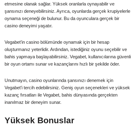
etmesine olanak sağlar. Yüksek oranlarla oynayabilir ve
şansınızı deneyebilirsiniz. Ayrıca, oyunlarda gerçek krupiyelerle
oynama seçeneği de bulunur. Bu da oyunculara gerçek bir
casino deneyimi yaşatır.
Vegabet’in casino bölümünde oynamak için bir hesap
oluşturmanız yeterlidir. Ardından, istediğiniz oyunu seçebilir ve
bahis yapmaya başlayabilirsiniz. Vegabet, kullanıcılarına güvenli
bir oyun ortamı sunar ve kazançlarını hızlı bir şekilde öder.
Unutmayın, casino oyunlarında şansınızı denemek için
Vegabet’i tercih edebilirsiniz. Geniş oyun seçenekleri ve yüksek
kazanç fırsatları ile Vegabet, bahis dünyasında gerçekten
inanılmaz bir deneyim sunar.
Yüksek Bonuslar