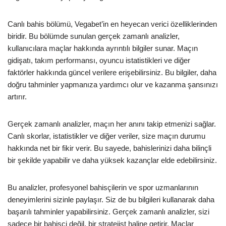
Canlı bahis bölümü, Vegabet’in en heyecan verici özelliklerinden
biridir. Bu bölümde sunulan gerçek zamanlı analizler,
kullanıcılara maçlar hakkında ayrıntılı bilgiler sunar. Maçın
gidişatı, takım performansı, oyuncu istatistikleri ve diğer
faktörler hakkında güncel verilere erişebilirsiniz. Bu bilgiler, daha
doğru tahminler yapmanıza yardımcı olur ve kazanma şansınızı
artırır.
Gerçek zamanlı analizler, maçın her anını takip etmenizi sağlar.
Canlı skorlar, istatistikler ve diğer veriler, size maçın durumu
hakkında net bir fikir verir. Bu sayede, bahislerinizi daha bilinçli
bir şekilde yapabilir ve daha yüksek kazançlar elde edebilirsiniz.
Bu analizler, profesyonel bahisçilerin ve spor uzmanlarının
deneyimlerini sizinle paylaşır. Siz de bu bilgileri kullanarak daha
başarılı tahminler yapabilirsiniz. Gerçek zamanlı analizler, sizi
sadece bir bahisçi değil, bir stratejist haline getirir. Maçlar