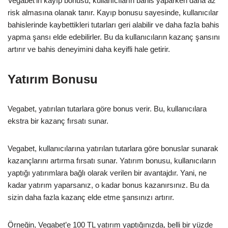
Vegabet’in kayıp bonusu, kullanıcıların bahis yaparken daha az
risk almasına olanak tanır. Kayıp bonusu sayesinde, kullanıcılar
bahislerinde kaybettikleri tutarları geri alabilir ve daha fazla bahis
yapma şansı elde edebilirler. Bu da kullanıcıların kazanç şansını
artırır ve bahis deneyimini daha keyifli hale getirir.
Yatırım Bonusu
Vegabet, yatırılan tutarlara göre bonus verir. Bu, kullanıcılara
ekstra bir kazanç fırsatı sunar.
Vegabet, kullanıcılarına yatırılan tutarlara göre bonuslar sunarak
kazançlarını artırma fırsatı sunar. Yatırım bonusu, kullanıcıların
yaptığı yatırımlara bağlı olarak verilen bir avantajdır. Yani, ne
kadar yatırım yaparsanız, o kadar bonus kazanırsınız. Bu da
sizin daha fazla kazanç elde etme şansınızı artırır.
Örneğin, Vegabet’e 100 TL yatırım yaptığınızda, belli bir yüzde