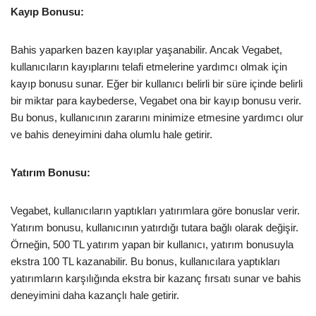
Kayıp Bonusu:
Bahis yaparken bazen kayıplar yaşanabilir. Ancak Vegabet,
kullanıcıların kayıplarını telafi etmelerine yardımcı olmak için
kayıp bonusu sunar. Eğer bir kullanıcı belirli bir süre içinde belirli
bir miktar para kaybederse, Vegabet ona bir kayıp bonusu verir.
Bu bonus, kullanıcının zararını minimize etmesine yardımcı olur
ve bahis deneyimini daha olumlu hale getirir.
Yatırım Bonusu:
Vegabet, kullanıcıların yaptıkları yatırımlara göre bonuslar verir.
Yatırım bonusu, kullanıcının yatırdığı tutara bağlı olarak değişir.
Örneğin, 500 TL yatırım yapan bir kullanıcı, yatırım bonusuyla
ekstra 100 TL kazanabilir. Bu bonus, kullanıcılara yaptıkları
yatırımların karşılığında ekstra bir kazanç fırsatı sunar ve bahis
deneyimini daha kazançlı hale getirir.