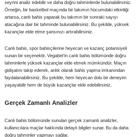
seyrini analiz edebilir ve daha doğru tahminlerde bulunabilirsiniz.
Örneğin, bir basketbol maçında bir takımın hücumdaki etkinliği
artarsa, canlı bahis yaparak bu takımın bir sonraki sayıyı
atacağına dair bir tahminde bulunabilirsiniz. Bu şekilde, yüksek
kazançlar elde etme şansınızı artırabilirsiniz.
Canlı bahis, spor bahisçilerine heyecan ve kazanç potansiyeli
sunan bir seçenektir. Vegabet’in canlı bahis bölümünde doğru
tahminlerle yüksek kazançlar elde etmek mümkündür. Maçın
gidişatını takip ederek, anlık olarak bahis yapma imkanından
faydalanabilirsiniz. Bu şekilde, hem heyecan dolu bir deneyim
yaşayabilir hem de büyük kazançlar elde edebilirsiniz.
Gerçek Zamanlı Analizler
Canlı bahis bölümünde sunulan gerçek zamanlı analizler,
kullanıcılara maçlar hakkında detaylı bilgiler sunar. Bu da daha
doğru tahminler yapmayı sağlar.