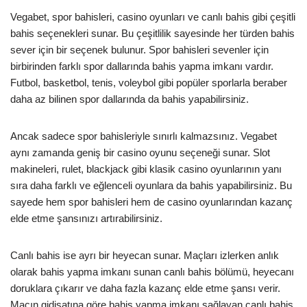
Vegabet, spor bahisleri, casino oyunları ve canlı bahis gibi çeşitli
bahis seçenekleri sunar. Bu çeşitlilik sayesinde her türden bahis
sever için bir seçenek bulunur. Spor bahisleri sevenler için
birbirinden farklı spor dallarında bahis yapma imkanı vardır.
Futbol, basketbol, tenis, voleybol gibi popüler sporlarla beraber
daha az bilinen spor dallarında da bahis yapabilirsiniz.
Ancak sadece spor bahisleriyle sınırlı kalmazsınız. Vegabet
aynı zamanda geniş bir casino oyunu seçeneği sunar. Slot
makineleri, rulet, blackjack gibi klasik casino oyunlarının yanı
sıra daha farklı ve eğlenceli oyunlara da bahis yapabilirsiniz. Bu
sayede hem spor bahisleri hem de casino oyunlarından kazanç
elde etme şansınızı artırabilirsiniz.
Canlı bahis ise ayrı bir heyecan sunar. Maçları izlerken anlık
olarak bahis yapma imkanı sunan canlı bahis bölümü, heyecanı
doruklara çıkarır ve daha fazla kazanç elde etme şansı verir.
Maçın gidişatına göre bahis yapma imkanı sağlayan canlı bahis,