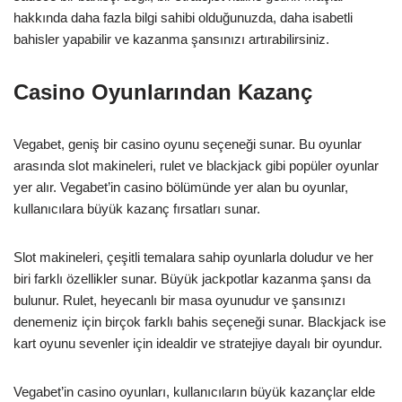
hakkında daha fazla bilgi sahibi olduğunuzda, daha isabetli
bahisler yapabilir ve kazanma şansınızı artırabilirsiniz.
Casino Oyunlarından Kazanç
Vegabet, geniş bir casino oyunu seçeneği sunar. Bu oyunlar
arasında slot makineleri, rulet ve blackjack gibi popüler oyunlar
yer alır. Vegabet’in casino bölümünde yer alan bu oyunlar,
kullanıcılara büyük kazanç fırsatları sunar.
Slot makineleri, çeşitli temalara sahip oyunlarla doludur ve her
biri farklı özellikler sunar. Büyük jackpotlar kazanma şansı da
bulunur. Rulet, heyecanlı bir masa oyunudur ve şansınızı
denemeniz için birçok farklı bahis seçeneği sunar. Blackjack ise
kart oyunu sevenler için idealdir ve stratejiye dayalı bir oyundur.
Vegabet’in casino oyunları, kullanıcıların büyük kazançlar elde