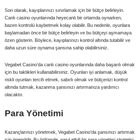
Son olarak, kayıplarınızı sınırlamak için bir bütçe belirleyin.
Canlı casino oyunlarında heyecanlı bir ortamda oynarken,
bazen kontrolü kaybetmek kolay olabilir. Bu nedenle, oyunlara
başlamadan önce bir bütçe belirleyin ve bu bütçeyi aşmamaya
özen gösterin. Böylece, kayıplarınızı kontrol altında tutabilir ve
daha uzun süre oynama şansına sahip olabilirsiniz.
Vegabet Casino’da canlı casino oyunlarında daha başarılı olmak
için bu taktikleri kullanabilirsiniz. Oyunları iyi anlamak, düşük
riskli oyunları tercih etmek, sabırlı olmak ve bütçenizi kontrol
altında tutmak, kazanma şansınızı artırmanıza yardımcı
olacaktır.
Para Yönetimi
Kazançlarınızı yönetmek, Vegabet Casino’da şansınızı artırmak
için önemlidir. Bu bölümde, nasıl etkili bir para yönetimi stratejisi