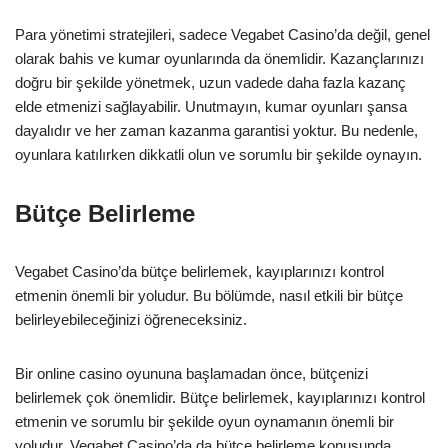
Para yönetimi stratejileri, sadece Vegabet Casino’da değil, genel
olarak bahis ve kumar oyunlarında da önemlidir. Kazançlarınızı
doğru bir şekilde yönetmek, uzun vadede daha fazla kazanç
elde etmenizi sağlayabilir. Unutmayın, kumar oyunları şansa
dayalıdır ve her zaman kazanma garantisi yoktur. Bu nedenle,
oyunlara katılırken dikkatli olun ve sorumlu bir şekilde oynayın.
Bütçe Belirleme
Vegabet Casino’da bütçe belirlemek, kayıplarınızı kontrol
etmenin önemli bir yoludur. Bu bölümde, nasıl etkili bir bütçe
belirleyebileceğinizi öğreneceksiniz.
Bir online casino oyununa başlamadan önce, bütçenizi
belirlemek çok önemlidir. Bütçe belirlemek, kayıplarınızı kontrol
etmenin ve sorumlu bir şekilde oyun oynamanın önemli bir
yoludur. Vegabet Casino’da da bütçe belirleme konusunda