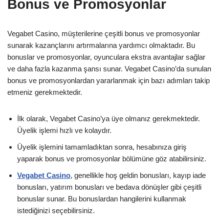
Bonus ve Promosyonlar
Vegabet Casino, müşterilerine çeşitli bonus ve promosyonlar
sunarak kazançlarını artırmalarına yardımcı olmaktadır. Bu
bonuslar ve promosyonlar, oyunculara ekstra avantajlar sağlar
ve daha fazla kazanma şansı sunar. Vegabet Casino’da sunulan
bonus ve promosyonlardan yararlanmak için bazı adımları takip
etmeniz gerekmektedir.
İlk olarak, Vegabet Casino’ya üye olmanız gerekmektedir.
Üyelik işlemi hızlı ve kolaydır.
Üyelik işlemini tamamladıktan sonra, hesabınıza giriş
yaparak bonus ve promosyonlar bölümüne göz atabilirsiniz.
Vegabet Casino
, genellikle hoş geldin bonusları, kayıp iade
bonusları, yatırım bonusları ve bedava dönüşler gibi çeşitli
bonuslar sunar. Bu bonuslardan hangilerini kullanmak
istediğinizi seçebilirsiniz.