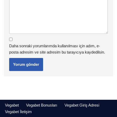
Daha sonraki yorumlarımda kullanılması için adım, e-
posta adresim ve site adresim bu tarayıcıya kaydedilsin.
Vegabet
Vegabet Bonusları
Vegabet Giriş Adresi
Vegabet İletişim