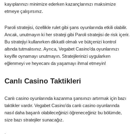
kayıplarınızı minimize ederken kazançlarınızı maksimize
etmeye çalışırsınız.
Paroli stratejisi, özellikle rulet gibi şans oyunlarında etkili olabilir.
Ancak, unutmayın ki her strateji gibi Paroli stratejisi de risk içerir.
Bu stratejiyi kullanırken dikkatli olmalı ve bütçenizi kontrol
altında tutmalısınız. Ayrıca, Vegabet Casino’da oyunlarınızı
keyifle oynamayı unutmayın. Stratejilerinizi uygularken
eğlenmeyi ve heyecanı da yaşamayı ihmal etmeyin!
Canlı Casino Taktikleri
Canlı casino oyunlarında kazanma şansınızı artırmak için bazı
taktikler vardır. Vegabet Casino’da canlı casino oyunlarında
nasıl daha başarılı olabileceğinizi öğreneceğiniz bu bölümde,
size bazı stratejiler sunacağız.