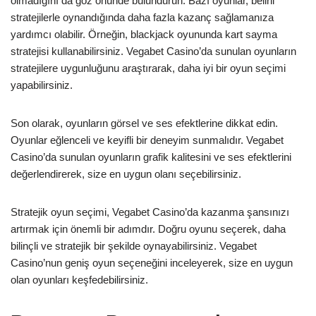
olmadığını da göz önünde bulundurun. Bazı oyunlar, belirli
stratejilerle oynandığında daha fazla kazanç sağlamanıza
yardımcı olabilir. Örneğin, blackjack oyununda kart sayma
stratejisi kullanabilirsiniz. Vegabet Casino’da sunulan oyunların
stratejilere uygunluğunu araştırarak, daha iyi bir oyun seçimi
yapabilirsiniz.
Son olarak, oyunların görsel ve ses efektlerine dikkat edin.
Oyunlar eğlenceli ve keyifli bir deneyim sunmalıdır. Vegabet
Casino’da sunulan oyunların grafik kalitesini ve ses efektlerini
değerlendirerek, size en uygun olanı seçebilirsiniz.
Stratejik oyun seçimi, Vegabet Casino’da kazanma şansınızı
artırmak için önemli bir adımdır. Doğru oyunu seçerek, daha
bilinçli ve stratejik bir şekilde oynayabilirsiniz. Vegabet
Casino’nun geniş oyun seçeneğini inceleyerek, size en uygun
olan oyunları keşfedebilirsiniz.