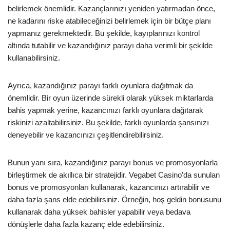
belirlemek önemlidir. Kazançlarınızı yeniden yatırmadan önce,
ne kadarını riske atabileceğinizi belirlemek için bir bütçe planı
yapmanız gerekmektedir. Bu şekilde, kayıplarınızı kontrol
altında tutabilir ve kazandığınız parayı daha verimli bir şekilde
kullanabilirsiniz.
Ayrıca, kazandığınız parayı farklı oyunlara dağıtmak da
önemlidir. Bir oyun üzerinde sürekli olarak yüksek miktarlarda
bahis yapmak yerine, kazancınızı farklı oyunlara dağıtarak
riskinizi azaltabilirsiniz. Bu şekilde, farklı oyunlarda şansınızı
deneyebilir ve kazancınızı çeşitlendirebilirsiniz.
Bunun yanı sıra, kazandığınız parayı bonus ve promosyonlarla
birleştirmek de akıllıca bir stratejidir. Vegabet Casino’da sunulan
bonus ve promosyonları kullanarak, kazancınızı artırabilir ve
daha fazla şans elde edebilirsiniz. Örneğin, hoş geldin bonusunu
kullanarak daha yüksek bahisler yapabilir veya bedava
dönüşlerle daha fazla kazanç elde edebilirsiniz.