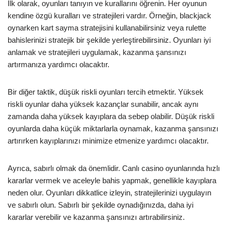
İlk olarak, oyunları tanıyın ve kurallarını öğrenin. Her oyunun
kendine özgü kuralları ve stratejileri vardır. Örneğin, blackjack
oynarken kart sayma stratejisini kullanabilirsiniz veya rulette
bahislerinizi stratejik bir şekilde yerleştirebilirsiniz. Oyunları iyi
anlamak ve stratejileri uygulamak, kazanma şansınızı
artırmanıza yardımcı olacaktır.
Bir diğer taktik, düşük riskli oyunları tercih etmektir. Yüksek
riskli oyunlar daha yüksek kazançlar sunabilir, ancak aynı
zamanda daha yüksek kayıplara da sebep olabilir. Düşük riskli
oyunlarda daha küçük miktarlarla oynamak, kazanma şansınızı
artırırken kayıplarınızı minimize etmenize yardımcı olacaktır.
Ayrıca, sabırlı olmak da önemlidir. Canlı casino oyunlarında hızlı
kararlar vermek ve aceleyle bahis yapmak, genellikle kayıplara
neden olur. Oyunları dikkatlice izleyin, stratejilerinizi uygulayın
ve sabırlı olun. Sabırlı bir şekilde oynadığınızda, daha iyi
kararlar verebilir ve kazanma şansınızı artırabilirsiniz.