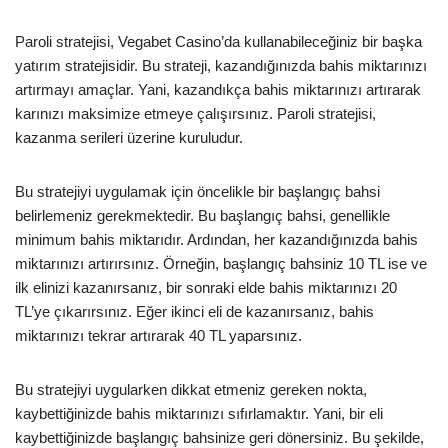
Paroli stratejisi, Vegabet Casino’da kullanabileceğiniz bir başka
yatırım stratejisidir. Bu strateji, kazandığınızda bahis miktarınızı
artırmayı amaçlar. Yani, kazandıkça bahis miktarınızı artırarak
karınızı maksimize etmeye çalışırsınız. Paroli stratejisi,
kazanma serileri üzerine kuruludur.
Bu stratejiyi uygulamak için öncelikle bir başlangıç bahsi
belirlemeniz gerekmektedir. Bu başlangıç bahsi, genellikle
minimum bahis miktarıdır. Ardından, her kazandığınızda bahis
miktarınızı artırırsınız. Örneğin, başlangıç bahsiniz 10 TL ise ve
ilk elinizi kazanırsanız, bir sonraki elde bahis miktarınızı 20
TL’ye çıkarırsınız. Eğer ikinci eli de kazanırsanız, bahis
miktarınızı tekrar artırarak 40 TL yaparsınız.
Bu stratejiyi uygularken dikkat etmeniz gereken nokta,
kaybettiğinizde bahis miktarınızı sıfırlamaktır. Yani, bir eli
kaybettiğinizde başlangıç bahsinize geri dönersiniz. Bu şekilde,