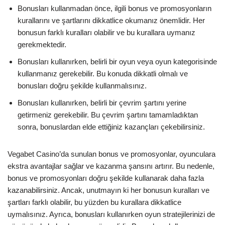
Bonusları kullanmadan önce, ilgili bonus ve promosyonların
kurallarını ve şartlarını dikkatlice okumanız önemlidir. Her
bonusun farklı kuralları olabilir ve bu kurallara uymanız
gerekmektedir.
Bonusları kullanırken, belirli bir oyun veya oyun kategorisinde
kullanmanız gerekebilir. Bu konuda dikkatli olmalı ve
bonusları doğru şekilde kullanmalısınız.
Bonusları kullanırken, belirli bir çevrim şartını yerine
getirmeniz gerekebilir. Bu çevrim şartını tamamladıktan
sonra, bonuslardan elde ettiğiniz kazançları çekebilirsiniz.
Vegabet Casino’da sunulan bonus ve promosyonlar, oyunculara
ekstra avantajlar sağlar ve kazanma şansını artırır. Bu nedenle,
bonus ve promosyonları doğru şekilde kullanarak daha fazla
kazanabilirsiniz. Ancak, unutmayın ki her bonusun kuralları ve
şartları farklı olabilir, bu yüzden bu kurallara dikkatlice
uymalısınız. Ayrıca, bonusları kullanırken oyun stratejilerinizi de