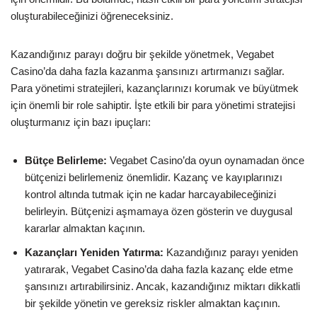
oluşturabileceğinizi öğreneceksiniz.
Kazandığınız parayı doğru bir şekilde yönetmek, Vegabet
Casino’da daha fazla kazanma şansınızı artırmanızı sağlar.
Para yönetimi stratejileri, kazançlarınızı korumak ve büyütmek
için önemli bir role sahiptir. İşte etkili bir para yönetimi stratejisi
oluşturmanız için bazı ipuçları:
Bütçe Belirleme:
Vegabet Casino’da oyun oynamadan önce
bütçenizi belirlemeniz önemlidir. Kazanç ve kayıplarınızı
kontrol altında tutmak için ne kadar harcayabileceğinizi
belirleyin. Bütçenizi aşmamaya özen gösterin ve duygusal
kararlar almaktan kaçının.
Kazançları Yeniden Yatırma:
Kazandığınız parayı yeniden
yatırarak, Vegabet Casino’da daha fazla kazanç elde etme
şansınızı artırabilirsiniz. Ancak, kazandığınız miktarı dikkatli
bir şekilde yönetin ve gereksiz riskler almaktan kaçının.