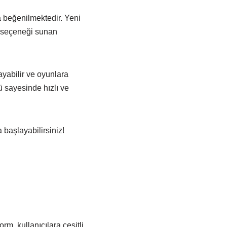
 beğenilmektedir. Yeni
n seçeneği sunan
yabilir ve oyunlara
ü sayesinde hızlı ve
başlayabilirsiniz!
rm, kullanıcılara çeşitli