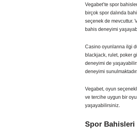
Vegabet’te spor bahisleri
birçok spor dalında bahis
seçenek de mevcuttur. V
bahis deneyimi yaşayabil
Casino oyunlarına ilgi du
blackjack, rulet, poker 
deneyimi de yaşayabilirsi
deneyimi sunulmaktadır
Vegabet, oyun seçenekler
ve tercihe uygun bir oy
yaşayabilirsiniz.
Spor Bahisleri