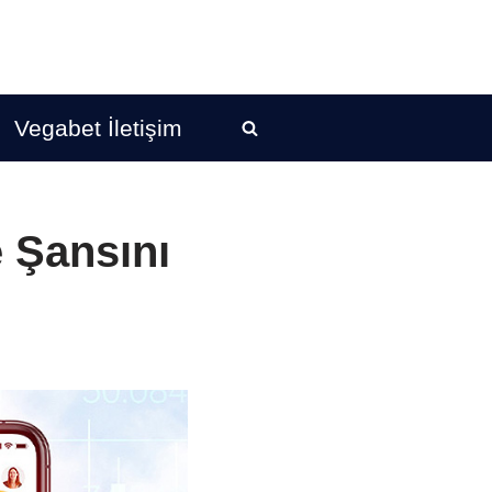
Vegabet İletişim
 Şansını