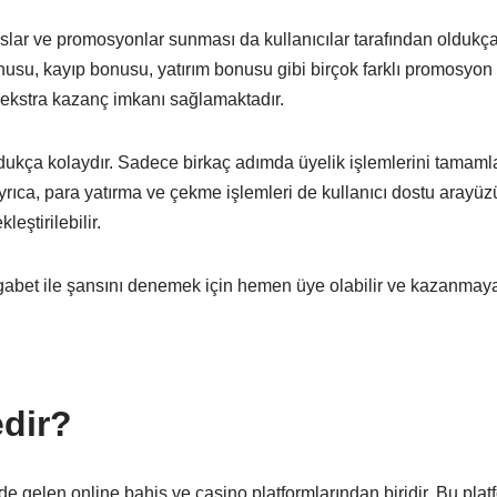
lar ve promosyonlar sunması da kullanıcılar tarafından oldukça
nusu, kayıp bonusu, yatırım bonusu gibi birçok farklı promosyo
 ekstra kazanç imkanı sağlamaktadır.
ukça kolaydır. Sadece birkaç adımda üyelik işlemlerini tamamla
Ayrıca, para yatırma ve çekme işlemleri de kullanıcı dostu arayüz
leştirilebilir.
bet ile şansını denemek için hemen üye olabilir ve kazanmaya 
dir?
 gelen online bahis ve casino platformlarından biridir. Bu platfo