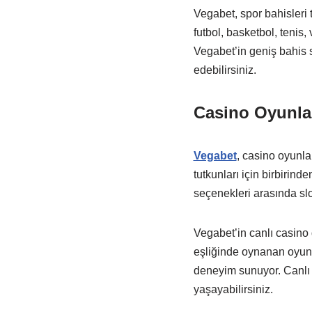
Vegabet, spor bahisleri t
futbol, basketbol, tenis,
Vegabet’in geniş bahis s
edebilirsiniz.
Casino Oyunla
Vegabet
, casino oyunla
tutkunları için birbirin
seçenekleri arasında slo
Vegabet’in canlı casino 
eşliğinde oynanan oyunl
deneyim sunuyor. Canlı b
yaşayabilirsiniz.