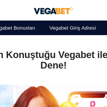
gabet Bonusları
Vegabet Giriş Adresi
n Konuştuğu Vegabet ile
Dene!