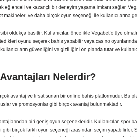
k eğlenceli ve kazançlı bir deneyim yaşama imkanı sağlar. Vegab
lot makineleri ve daha birçok oyun seçeneği ile kullanıcılarına ge
ibi oldukça basittir. Kullanıcılar, öncelikle Vegabet’e üye olmal
istedikleri oyunu seçerek bahis yapabilir veya casino oyunlarında
kullanıcıların güvenliğini ve gizliliğini ön planda tutar ve kullanıc
Avantajları Nelerdir?
irçok avantaj ve fırsat sunan bir online bahis platformudur. Bu p
uslar ve promosyonlar gibi birçok avantaj bulunmaktadır.
tajlarından biri geniş oyun seçenekleridir. Kullanıcılar, spor ba
 gibi birçok farklı oyun seçeneği arasından seçim yapabilirler. S