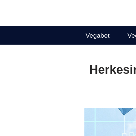
İçeriğe
geç
Vegabet
Ve
Herkesi