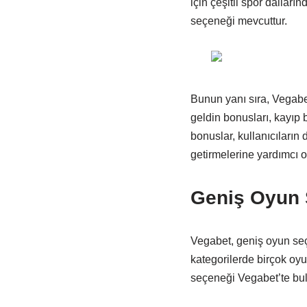
için çeşitli spor dallar
seçeneği mevcuttur.
Bunun yanı sıra, Vegabe
geldin bonusları, kayıp 
bonuslar, kullanıcıların
getirmelerine yardımcı o
Geniş Oyun 
Vegabet, geniş oyun seçen
kategorilerde birçok oyu
seçeneği Vegabet’te bula