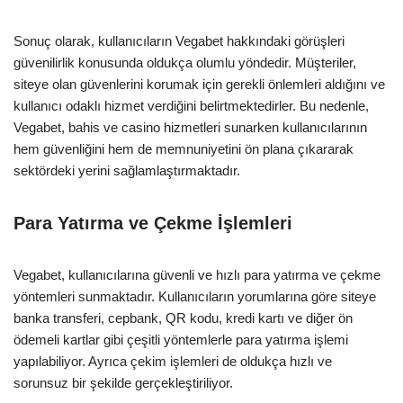
Sonuç olarak, kullanıcıların Vegabet hakkındaki görüşleri
güvenilirlik konusunda oldukça olumlu yöndedir. Müşteriler,
siteye olan güvenlerini korumak için gerekli önlemleri aldığını ve
kullanıcı odaklı hizmet verdiğini belirtmektedirler. Bu nedenle,
Vegabet, bahis ve casino hizmetleri sunarken kullanıcılarının
hem güvenliğini hem de memnuniyetini ön plana çıkararak
sektördeki yerini sağlamlaştırmaktadır.
Para Yatırma ve Çekme İşlemleri
Vegabet, kullanıcılarına güvenli ve hızlı para yatırma ve çekme
yöntemleri sunmaktadır. Kullanıcıların yorumlarına göre siteye
banka transferi, cepbank, QR kodu, kredi kartı ve diğer ön
ödemeli kartlar gibi çeşitli yöntemlerle para yatırma işlemi
yapılabiliyor. Ayrıca çekim işlemleri de oldukça hızlı ve
sorunsuz bir şekilde gerçekleştiriliyor.