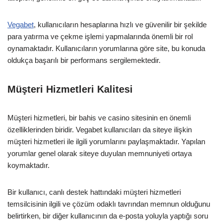
Vegabet
, kullanıcıların hesaplarına hızlı ve güvenilir bir şekilde
para yatırma ve çekme işlemi yapmalarında önemli bir rol
oynamaktadır. Kullanıcıların yorumlarına göre site, bu konuda
oldukça başarılı bir performans sergilemektedir.
Müşteri Hizmetleri Kalitesi
Müşteri hizmetleri, bir bahis ve casino sitesinin en önemli
özelliklerinden biridir. Vegabet kullanıcıları da siteye ilişkin
müşteri hizmetleri ile ilgili yorumlarını paylaşmaktadır. Yapılan
yorumlar genel olarak siteye duyulan memnuniyeti ortaya
koymaktadır.
Bir kullanıcı, canlı destek hattındaki müşteri hizmetleri
temsilcisinin ilgili ve çözüm odaklı tavrından memnun olduğunu
belirtirken, bir diğer kullanıcının da e-posta yoluyla yaptığı soru