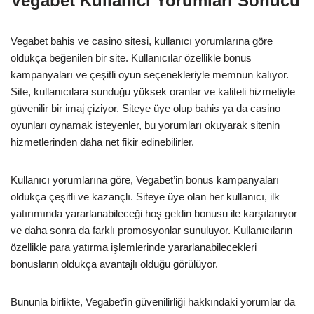
Vegabet Kullanıcı Yorumları Sonucu
Vegabet bahis ve casino sitesi, kullanıcı yorumlarına göre
oldukça beğenilen bir site. Kullanıcılar özellikle bonus
kampanyaları ve çeşitli oyun seçenekleriyle memnun kalıyor.
Site, kullanıcılara sunduğu yüksek oranlar ve kaliteli hizmetiyle
güvenilir bir imaj çiziyor. Siteye üye olup bahis ya da casino
oyunları oynamak isteyenler, bu yorumları okuyarak sitenin
hizmetlerinden daha net fikir edinebilirler.
Kullanıcı yorumlarına göre, Vegabet’in bonus kampanyaları
oldukça çeşitli ve kazançlı. Siteye üye olan her kullanıcı, ilk
yatırımında yararlanabileceği hoş geldin bonusu ile karşılanıyor
ve daha sonra da farklı promosyonlar sunuluyor. Kullanıcıların
özellikle para yatırma işlemlerinde yararlanabilecekleri
bonusların oldukça avantajlı olduğu görülüyor.
Bununla birlikte, Vegabet’in güvenilirliği hakkındaki yorumlar da