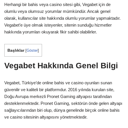
Herhangi bir bahis veya casino sitesi gibi, Vegabet için de
olumlu veya olumsuz yorumlar mümkündür. Ancak genel
olarak, kullanıcılar site hakkında olumlu yorumlar yapmaktadır.
Vegabet’e üye olmak isteyenler, sitenin sunduğu hizmetler
hakkında yorumları okuyarak fikir sahibi olabilirler.
Başlıklar
[
Göster
]
Vegabet Hakkında Genel Bilgi
Vegabet, Türkiye’de online bahis ve casino oyunları sunan
güvenilir ve kaliteli bir platformdur. 2016 yılında kurulan site,
Doğu Avrupa merkezli Pronet Gaming altyapısı tarafından
desteklenmektedir. Pronet Gaming, sektörün önde gelen altyapı
sağlayıcılarından biri olup, dünya genelinde birçok online bahis
ve casino sitesinin altyapısını yönetmektedir.