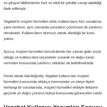
ve şikayet bildirimlerine hızlı ve etkili bir şekilde cevap alabildiği
ifade edilmiştir.
Vegabet’in müşteri hizmetleri ekibi, kullanıcıların tüm sorularına
yanıt verirken, aynı zamanda sorunların çözümüne de yardımcı
olmaktadır. Kullanıcıların olumsuz olarak döndüğü bir konu
yoktur.
Ayrıca, müşteri hizmetleri temsilcilerinin her zaman güler yüzlü
olduğu ve kullanıcılara seçenekler sunarak en doğru kararı
vermeleri konusunda yardımcı oldukları da belirtilmektedir.
Genel olarak bakıldığında, Vegabet kullanıcıları müşteri
hizmetleri konusunda oldukça memnundur ve siteye ilişkin
herhangi bir sorunlarında, müşteri hizmetleri ekibiyle iletişime
geçerek en doğru çözümü bulma konusunda güvenceleri vardır.