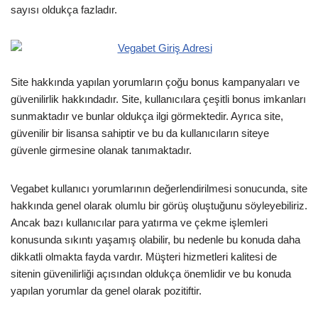
sayısı oldukça fazladır.
Site hakkında yapılan yorumların çoğu bonus kampanyaları ve
güvenilirlik hakkındadır. Site, kullanıcılara çeşitli bonus imkanları
sunmaktadır ve bunlar oldukça ilgi görmektedir. Ayrıca site,
güvenilir bir lisansa sahiptir ve bu da kullanıcıların siteye
güvenle girmesine olanak tanımaktadır.
Vegabet kullanıcı yorumlarının değerlendirilmesi sonucunda, site
hakkında genel olarak olumlu bir görüş oluştuğunu söyleyebiliriz.
Ancak bazı kullanıcılar para yatırma ve çekme işlemleri
konusunda sıkıntı yaşamış olabilir, bu nedenle bu konuda daha
dikkatli olmakta fayda vardır. Müşteri hizmetleri kalitesi de
sitenin güvenilirliği açısından oldukça önemlidir ve bu konuda
yapılan yorumlar da genel olarak pozitiftir.