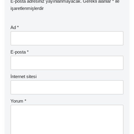
E-posta adresiniz yayınlanmayacak.
Gerekli alanlar
*
ile
işaretlenmişlerdir
Ad
*
E-posta
*
İnternet sitesi
Yorum
*