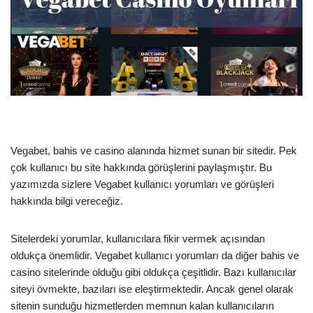
Vegabet, bahis ve casino alanında hizmet sunan bir sitedir. Pek
çok kullanıcı bu site hakkında görüşlerini paylaşmıştır. Bu
yazımızda sizlere Vegabet kullanıcı yorumları ve görüşleri
hakkında bilgi vereceğiz.
Sitelerdeki yorumlar, kullanıcılara fikir vermek açısından
oldukça önemlidir. Vegabet kullanıcı yorumları da diğer bahis ve
casino sitelerinde olduğu gibi oldukça çeşitlidir. Bazı kullanıcılar
siteyi övmekte, bazıları ise eleştirmektedir. Ancak genel olarak
sitenin sunduğu hizmetlerden memnun kalan kullanıcıların