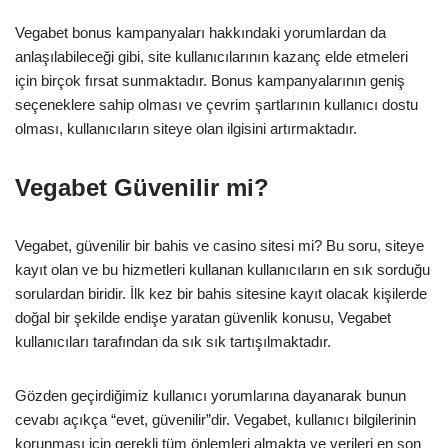
Vegabet bonus kampanyaları hakkındaki yorumlardan da
anlaşılabileceği gibi, site kullanıcılarının kazanç elde etmeleri
için birçok fırsat sunmaktadır. Bonus kampanyalarının geniş
seçeneklere sahip olması ve çevrim şartlarının kullanıcı dostu
olması, kullanıcıların siteye olan ilgisini artırmaktadır.
Vegabet Güvenilir mi?
Vegabet, güvenilir bir bahis ve casino sitesi mi? Bu soru, siteye
kayıt olan ve bu hizmetleri kullanan kullanıcıların en sık sorduğu
sorulardan biridir. İlk kez bir bahis sitesine kayıt olacak kişilerde
doğal bir şekilde endişe yaratan güvenlik konusu, Vegabet
kullanıcıları tarafından da sık sık tartışılmaktadır.
Gözden geçirdiğimiz kullanıcı yorumlarına dayanarak bunun
cevabı açıkça “evet, güvenilir”dir. Vegabet, kullanıcı bilgilerinin
korunması için gerekli tüm önlemleri almakta ve verileri en son