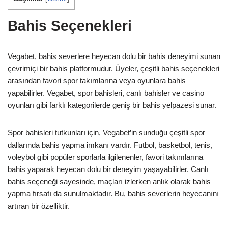
Bahis Seçenekleri
Vegabet, bahis severlere heyecan dolu bir bahis deneyimi sunan
çevrimiçi bir bahis platformudur. Üyeler, çeşitli bahis seçenekleri
arasından favori spor takımlarına veya oyunlara bahis
yapabilirler. Vegabet, spor bahisleri, canlı bahisler ve casino
oyunları gibi farklı kategorilerde geniş bir bahis yelpazesi sunar.
Spor bahisleri tutkunları için, Vegabet’in sunduğu çeşitli spor
dallarında bahis yapma imkanı vardır. Futbol, basketbol, tenis, ​​
voleybol gibi popüler sporlarla ilgilenenler, favori takımlarına
bahis yaparak heyecan dolu bir deneyim yaşayabilirler. Canlı
bahis seçeneği sayesinde, maçları izlerken anlık olarak bahis
yapma fırsatı da sunulmaktadır. Bu, bahis severlerin heyecanını
artıran bir özelliktir.