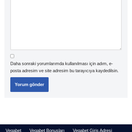
Daha sonraki yorumlarımda kullanılması için adım, e-
posta adresim ve site adresim bu tarayıcıya kaydedilsin.
Vegabet
Vegabet Bonusları
Vegabet Giriş Adresi