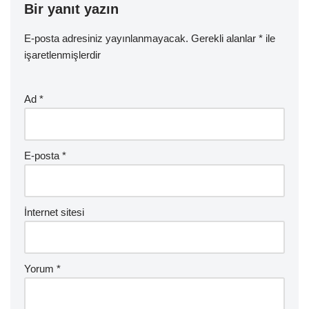
Bir yanıt yazın
E-posta adresiniz yayınlanmayacak.
Gerekli alanlar
*
ile
işaretlenmişlerdir
Ad
*
E-posta
*
İnternet sitesi
Yorum
*