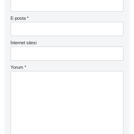
E-posta
*
İnternet sitesi
Yorum
*