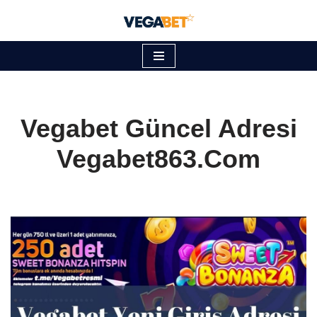
İçeriğe
geç
Vegabet Güncel Adresi
Vegabet863.Com