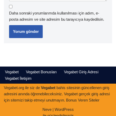
Daha sonraki yorumlarımda kullanılması için adım, e-
posta adresim ve site adresim bu tarayıcıya kaydedilsin.
Vegabet
Vegabet Bonusları
Vegabet Giriş Adresi
Vegabet İletişim
Vegabet.org
ile siz de
Vegabet
bahis sitesinin güncellenen giriş
adresini anında öğrenebileceksiniz. Vegabet gerçek giriş adresi
için sitemizi takip etmeyi unutmayın.
Bonus Veren Siteler
Neve
|
WordPress
ile güçlendirilmiştir