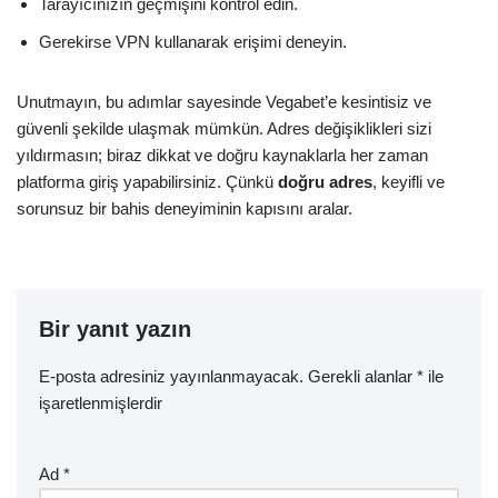
Tarayıcınızın geçmişini kontrol edin.
Gerekirse VPN kullanarak erişimi deneyin.
Unutmayın, bu adımlar sayesinde Vegabet’e kesintisiz ve
güvenli şekilde ulaşmak mümkün. Adres değişiklikleri sizi
yıldırmasın; biraz dikkat ve doğru kaynaklarla her zaman
platforma giriş yapabilirsiniz. Çünkü
doğru adres
, keyifli ve
sorunsuz bir bahis deneyiminin kapısını aralar.
Bir yanıt yazın
E-posta adresiniz yayınlanmayacak.
Gerekli alanlar
*
ile
işaretlenmişlerdir
Ad
*