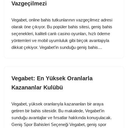
Vazgeçilmezi
Vegabet, online bahis tutkunlarının vazgeçilmez adresi
olarak öne çıkıyor. Bu popüler bahis sitesi, geniş bahis
seçenekleri, kaliteli canlı casino oyunları, hızlı ödeme
yöntemleri ve mobil uyumluluk gibi birçok avantajıyla
dikkat çekiyor. Vegabet’in sunduğu geniş bahis…
Vegabet: En Yüksek Oranlarla
Kazananlar Kulübü
Vegabet, yüksek oranlarıyla kazananları bir araya
getiren bir bahis sitesidir. Bu makalede, Vegabet’in
sunduğu avantajlar ve fırsatlar hakkında konuşulacak.
Geniş Spor Bahisleri Seçeneği Vegabet, geniş spor