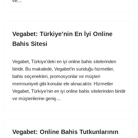
ve…
Vegabet: Türkiye’nin En İyi Online
Bahis Sitesi
Vegabet, Türkiye’deki en iyi online bahis sitelerinden
biridir. Bu makalede, Vegabet’in sunduğu hizmetler,
bahis seçenekleri, promosyonlar ve müşteri
memnuniyeti gibi konular ele alınacaktır. Hizmetler
Vegabet, Türkiye’nin en iyi online bahis sitelerinden biridir
ve müşterilerine geniş…
Vegabet: Online Bahis Tutkunlarının