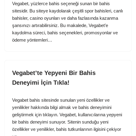
Vegabet, yüzlerce bahis seçeneği sunan bir bahis
sitesidir. Bu siteye kaydolarak çeşitli spor bahisleri, canlı
bahisler, casino oyunları ve daha fazlasında kazanma
şansınızı artırabilirsiniz. Bu makalede, Vegabet’e
kaydolma süreci, bahis seçenekleri, promosyonlar ve
ödeme yöntemleri…
Vegabet’te Yepyeni Bir Bahis
Deneyimi İçin Tıkla!
Vegabet bahis sitesinde sunulan yeni özellikler ve
yenilikler hakkında bilgi almak ve bahis deneyimini
geliştirmek için tıklayın. Vegabet, kullanıcılarına yepyeni
bir bahis deneyimi sunuyor. Sitenin sunduğu yeni
özellikler ve yenilikler, bahis tutkunlarının ilgisini çekiyor