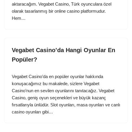
aktaracağım. Vegabet Casino, Türk oyunculara özel
olarak tasarlanmış bir online casino platformudur.
Hem…
Vegabet Casino’da Hangi Oyunlar En
Popüler?
Vegabet Casino’da en popüler oyunlar hakkında
konuşacağımız bu makalede, sizlere Vegabet
Casino’nun en sevilen oyunlarını tanıtacağız. Vegabet
Casino, geniş oyun seçenekleri ve büyük kazanç
fırsatlarıyla ünlüdür. Slot oyunları, masa oyunları ve canlı
casino oyunları gibi…